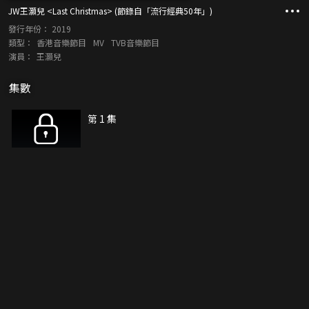
JW王灝兒 <Last Christmas> (節錄自「流行經典50年」)
發行年份：
2019
類型：
香港音樂節目
MV
TVB音樂節目
演員：
王灝兒
集數
第 1 集