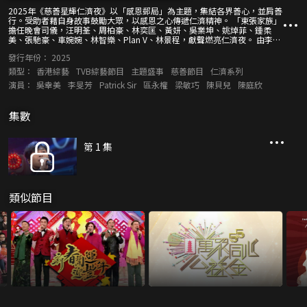
2025年《慈善星輝仁濟夜》以「感恩郵局」為主題，集結各界善心，並肩善
行。受助者藉自身故事鼓勵大眾，以感恩之心傳遞仁濟精神。 「東張家族」
擔任晚會司儀，汪明荃、周柏豪、林奕匡、黃妍、吳業坤、姚焯菲、鍾柔
美、張馳豪、車婉婉、林智樂、Plan V、林景程，獻聲燃亮仁濟夜。 由李思
捷、黃智賢、唐文龍、曹永廉、麥長青組成的男團Hey Brother初登舞台，發
發行年份：
2025
放正能量。劉佩玥、吳岱融亦藉探訪細聽感人受助故事。
類型：
香港綜藝
TVB綜藝節目
主題盛事
慈善節目
仁濟系列
演員：
吳幸美
李旻芳
Patrick Sir
區永權
梁敏巧
陳貝兒
陳庭欣
集數
第 1 集
類似節目