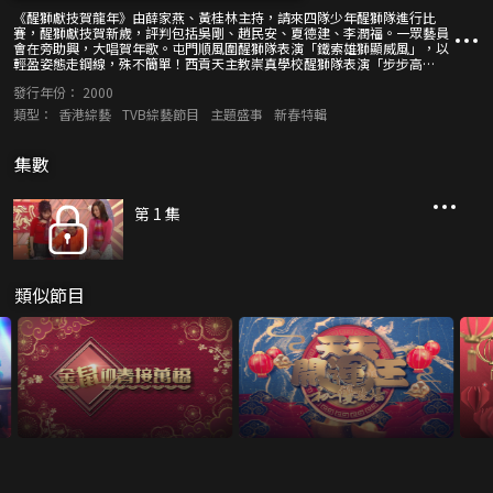
《醒獅獻技賀龍年》由薛家燕、黃桂林主持，請來四隊少年醒獅隊進行比
賽，醒獅獻技賀新歲，評判包括吳剛、趙民安、夏德建、李潤福。一眾藝員
會在旁助興，大唱賀年歌。屯門順風圍醒獅隊表演「鐵索雄獅顯威風」，以
輕盈姿態走鋼線，殊不簡單！西貢天主教崇真學校醒獅隊表演「步步高
升」，位位年紀輕輕，舞獅頭的只有十歲，卻將醒獅舞得生龍活虎！梁文燕
發行年份：
2000
紀念中學醒獅隊表演「靈蛇獻寶」，站在活樁上面依然神態自若，馬步穩
定，難度極高！通善壇褔利中心醒獅隊表演「金獅飛躍賀龍年」，在距離有
類型：
香港綜藝
TVB綜藝節目
主題盛事
新春特輯
八尺之遠的樁柱之間連環飛躍，場面驚險！
集數
第 1 集
類似節目