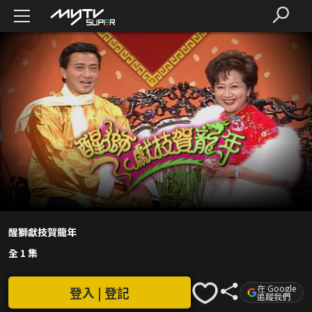
醒獅獻技賀龍年
全 1 集
在 Google
登入 | 登記
追蹤我們