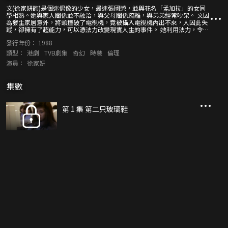
文(徐家妍飾)是個迷偶像的少女，最迷張國榮，並與花名「孟加拉」的女同
學相熟。她與家人關係並不融洽，與父母關係疏離，與弟弟經常吵架。 文因
為發生家居意外，將頭撞破了電視機，竟被攝入電視機內出不來，人因此失
蹤，卻擁有了超能力，可以憑法力改變現實人生的事件。 她利用法力，令一
直抽不到居屋的父母抽到居屋。此後，她慢慢地發現家人很著緊她，很關心
發行年份：
1988
她失蹤後去了那裏，她覺得很感動，於是改變了對家人的看法。當她能衝出
電視機後，與家人關係大為改善，並從此不再迷偶像。
類型：
港劇
TVB劇集
奇幻
時裝
倫理
演員：
徐家妍
集數
第 1 集 第二只玻璃鞋