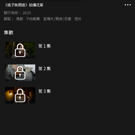
《痞子無間道》拍攝花絮
發行年份：
2025
類型：
港劇
TVB劇集
宣傳片/預告/花絮
短片
集數
第 1 集
第 2 集
第 3 集