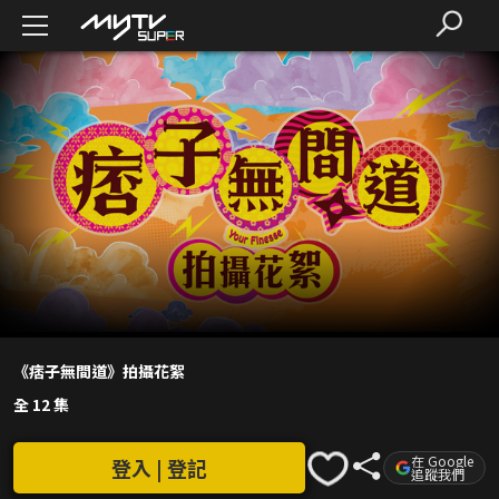
《痞子無間道》拍攝花絮
全 12 集
在 Google
登入 | 登記
追蹤我們