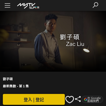
劉子碩
最新集數
-
第 1 集
在 Google
登入 | 登記
追蹤我們