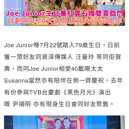
Joe Junior喺7月22號踏入79歲生日，日前
獲一眾好友同資深傳媒人 汪曼玲 等同佢賀
壽，而同Joe Junior相愛40載嘅太太
Susanna當然亦有陪伴在側一齊慶祝，去年
有份參與TVB台慶劇《黑色月光》演出
嘅 尹揚明 亦有現身生日會同好友聚舊。