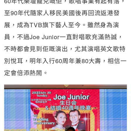
60年代樂壇寵兒嘅佢，歌唱事業有起有落，
至90年代隨家人移民美國後再回流返港發
展，成為TVB旗下藝人至今。雖然身為演
員，不過Joe Junior一直對唱歌充滿熱誠，
不時都會見到佢嘅演出，尤其演唱英文歌特
別悅耳，明年入行60周年兼80大壽，相信一
定會倍添熱鬧。