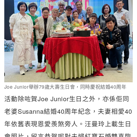
Joe Junior舉辦79歲大壽生日會，同時慶祝結婚40周年
活動除咗賀Joe Junior生日之外，亦係佢同
老婆Susanna結婚40周年紀念，夫妻相愛40
年依舊表現恩愛羨煞旁人。汪曼玲上載生日
會照片，留言恭賀呢對夫婦紅寶石婚雙喜臨