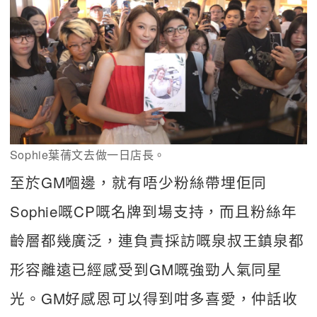
Sophie葉蒨文去做一日店長。
至於GM嗰邊，就有唔少粉絲帶埋佢同
Sophie嘅CP嘅名牌到場支持，而且粉絲年
齡層都幾廣泛，連負責採訪嘅泉叔王鎮泉都
形容離遠已經感受到GM嘅強勁人氣同星
光。GM好感恩可以得到咁多喜愛，仲話收