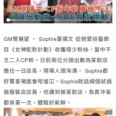
0:00 / 2:24
GM曾展望 、 Sophie葉蒨文 從戀愛綜藝節
目《女神配對計劃》收獲唔少粉絲，當中不
乏二人CP粉。日前兩位分頭出動為茶飲店
擔任一日店長，現場人頭洶湧， Sophie都
好驚喜場面會咁墟冚。Sophie就話細個試過
做服裝店店員，但講到做茶飲店，負責沖茶
都係第一次，體驗好新鮮。