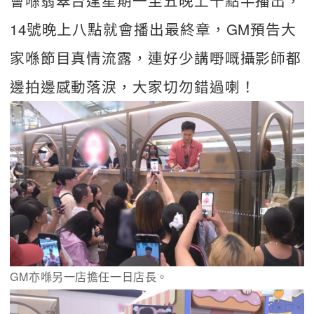
14號晚上八點就會播出最終章，GM預告大
家喺節目真情流露，連好少講嘢嘅攝影師都
邊拍邊感動落淚，大家切勿錯過喇！
GM亦喺另一店擔任一日店長。