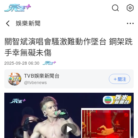
娛樂新聞
關智斌演唱會騷激難動作墜台 鋼架跣
手幸無礙未傷
2025-09-28 06:30
TVB娛樂新聞台
關注
@tvbenews