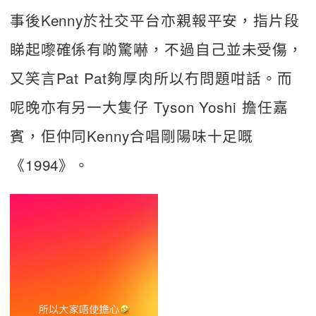
事後Kenny於社交平台亦親報平安，指片段
睇起嚟確係有啲驚嚇，不過自己並未受傷，
又笑言Pat Pat夠厚肉所以冇問題咁話。而
呢晚亦有另一大隻仔 Tyson Yoshi 擔任嘉
賓，佢仲同Kenny合唱剛陽味十足嘅
《1994》。