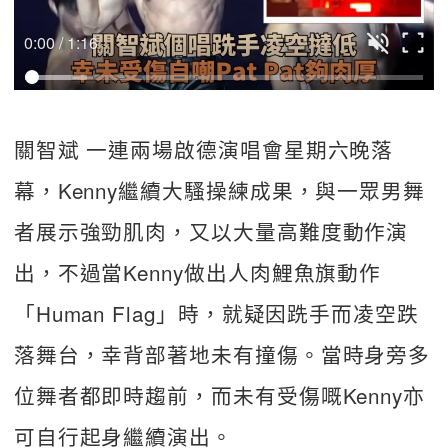
0:00 / 1:16
關智斌 一連兩場啟德演唱會星期六晚落
幕，Kenny繼續大騷操練成果，與一眾男舞
者展示強勁肌肉，又以大量高難度動作演
出，不過當Kenny做出人肉鯉魚旗動作
「Human Flag」時，就疑因跣手而凌空跌
落舞台，幸背部著地未有撞傷。當時身旁多
位舞者都即時趨前，而未有受傷嘅Kenny亦
可自行起身繼續演出。