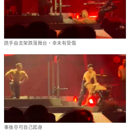
跣手由支架跌落舞台，幸未有受傷
事後亦可自己起身