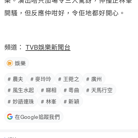
開騷，但反應仲咁好，令佢地都好開心。
頻道：
TVB娛樂新聞台
娛樂
# 農夫
# 麥玲玲
# 王菀之
# 廣州
# 風生水起
# 睇相
# 粵曲
# 天馬行空
# 妙語連珠
# 林峯
# 新穎
在Google追蹤我們