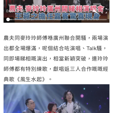
0:00 / 3:49
農夫同麥玲玲師傅喺廣州聯合開騷，兩場演
出都全場爆滿，呢個結合咗演唱、Talk騷，
同即場睇相嘅演出，相當新穎突破，連玲玲
師傅都有特別練歌，獻唱返三人合作嘅嘅經
典歌《風生水起》。