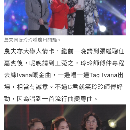
農夫同麥玲玲喺廣州開騷。
農夫亦大碌人情卡，繼前一晚請到張繼聰任
嘉賓後，呢晚請到王菀之，玲玲師傅仲專程
去練Ivana嘅金曲，一邊唱一邊Tag Ivana出
場，相當有誠意。不過C君就笑玲玲師傅好
勁，因為唱到一首流行曲變粵曲。