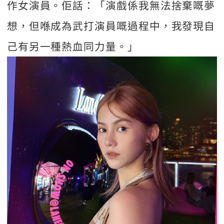
作女演員。佢話：「演戲係我無法捨棄嘅夢
想，但喺成為武打演員嘅過程中，我發現自
己有另一種熱血同力量。」  