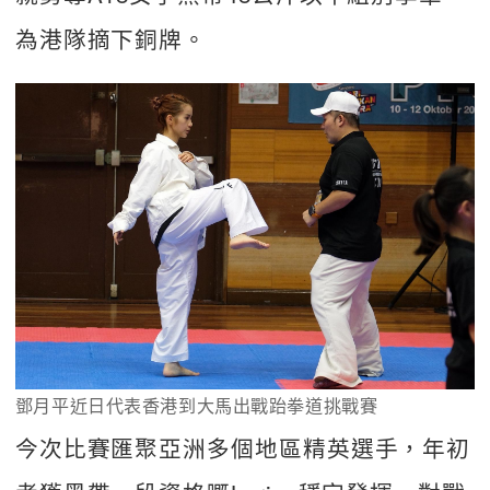
為港隊摘下銅牌。  
鄧月平近日代表香港到大馬出戰跆拳道挑戰賽
今次比賽匯聚亞洲多個地區精英選手，年初