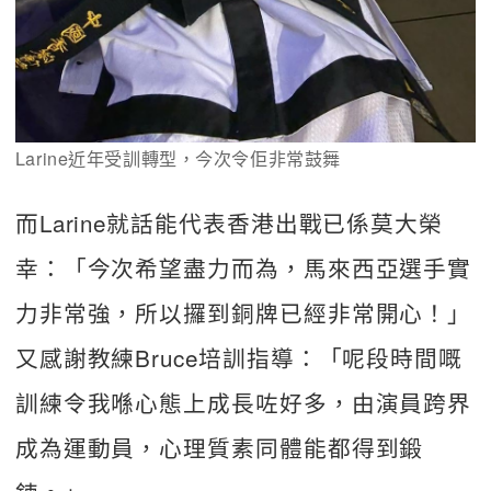
Larine近年受訓轉型，今次令佢非常鼓舞
而Larine就話能代表香港出戰已係莫大榮
幸：「今次希望盡力而為，馬來西亞選手實
力非常強，所以攞到銅牌已經非常開心！」
又感謝教練Bruce培訓指導：「呢段時間嘅
訓練令我喺心態上成長咗好多，由演員跨界
成為運動員，心理質素同體能都得到鍛