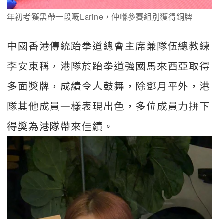
年初考獲黑帶一段嘅Larine，仲喺參賽組別獲得銅牌
中國香港傳統跆拳道總會主席兼隊伍總教練
李安東稱，港隊於跆拳道強國馬來西亞取得
多面獎牌，成績令人鼓舞，除鄧月平外，港
隊其他成員一樣表現出色，多位成員力拼下
得獎為港隊帶來佳績。  