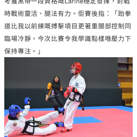
考獲黑帶一段資格嘅Larine穩定發揮，對戰
時戰術靈活、腿法有力。佢賽後指：「跆拳
道比我以前練嘅搏擊項目更著重腿部控制同
臨場冷靜，今次比賽令我學識點樣喺壓力下
保持專注。」  