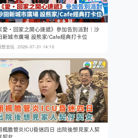
《愛・回家之開心速遞》參加告別派對｜沙
田新城市廣場 設熊家/Cafe經典打卡位
超想去玩
2026-07-31 14:10
胡楓膽管炎ICU昏迷四日 出院後想見家人契
仔契女