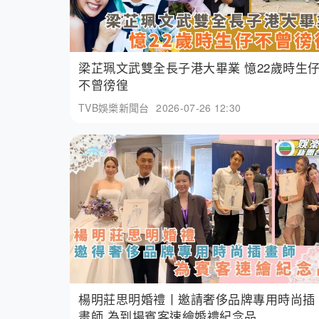
梁芷珮文武雙全長子港大畢業 憶22歲時生
不曾徬徨
TVB娛樂新聞台
2026-07-26 12:30
楊明莊思明婚禮丨邀請奢侈品牌專用時尚插
畫師 為到場賓客速繪婚禮紀念品