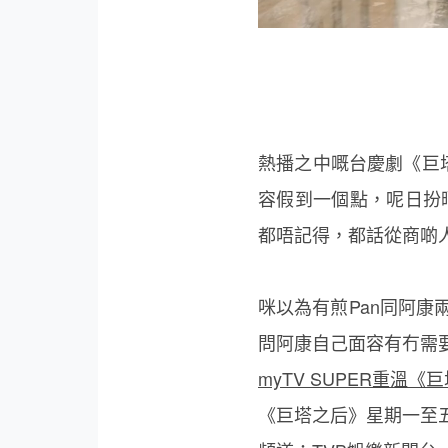
熱播之中嘅台慶劇《巨
容假到一個點，呢日扮晒
都唔記得，都話從商啲
咪以為有煎Pan同阿
問阿康自己面容有冇需要
myTV SUPER重溫
《巨塔之后》星期一至五晚