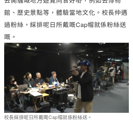
館、歷史景點等，體驗當地文化。校長仲遇
過粉絲，綵排呢日所戴嘅Cap帽就係粉絲送
嘅。
校長綵排呢日所戴嘅Cap帽就係粉絲送。