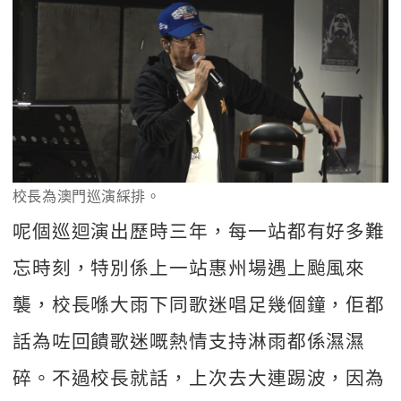
校長為澳門巡演綵排。
呢個巡迴演出歷時三年，每一站都有好多難
忘時刻，特別係上一站惠州場遇上颱風來
襲，校長喺大雨下同歌迷唱足幾個鐘，佢都
話為咗回饋歌迷嘅熱情支持淋雨都係濕濕
碎。不過校長就話，上次去大連踢波，因為