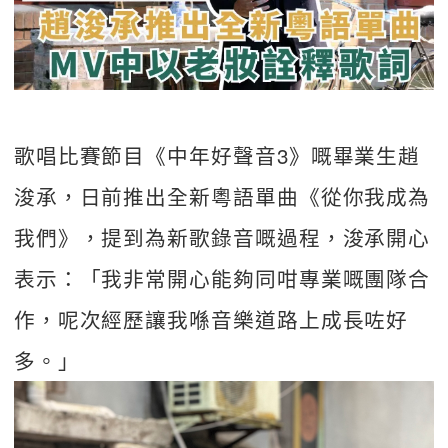
歌唱比賽節目《中年好聲音3》嘅畢業生趙
浚承，日前推出全新粵語單曲《從你我成為
我們》，提到為新歌錄音嘅過程，浚承開心
表示：「我非常開心能夠同咁專業嘅團隊合
作，呢次經歷讓我喺音樂道路上成長咗好
多。」