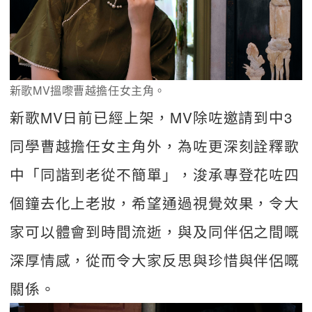
新歌MV搵嚟曹越擔任女主角。
新歌MV日前已經上架，MV除咗邀請到中3
同學曹越擔任女主角外，為咗更深刻詮釋歌
中「同諧到老從不簡單」，浚承專登花咗四
個鐘去化上老妝，希望通過視覺效果，令大
家可以體會到時間流逝，與及同伴侶之間嘅
深厚情感，從而令大家反思與珍惜與伴侶嘅
關係。