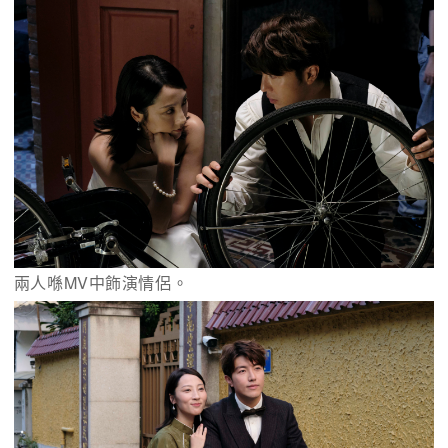
兩人喺MV中飾演情侶。