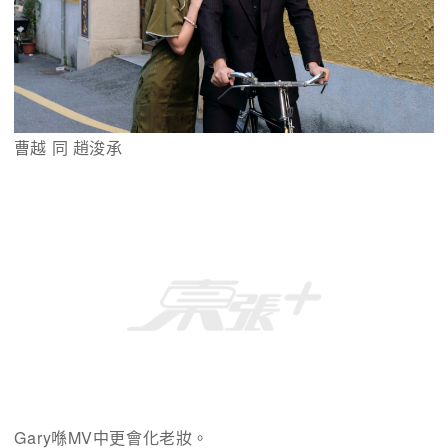
曹越 同 趙浚承
Gary喺MV中更會化老妝。