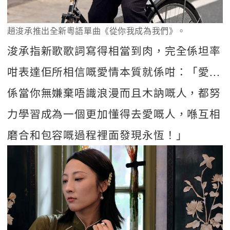
趙浚承推出全新粵語單曲《從你我成為我們》。
浚承指新歌歌詞寫得相當到肉，完全係坦率
咁表達佢所相信嘅愛情本質就係咁：「愛...
係當你無嫌棄唔識浪漫而且木訥嘅人，都努
力學習成為一個更加懂得去愛嘅人，喺互相
磨合和包容嘅過程裡面發現永恆！」