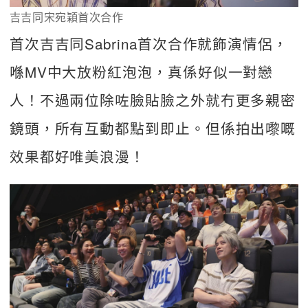
吉吉同宋宛穎首次合作
首次吉吉同Sabrina首次合作就飾演情侶，
喺MV中大放粉紅泡泡，真係好似一對戀
人！不過兩位除咗臉貼臉之外就冇更多親密
鏡頭，所有互動都點到即止。但係拍出嚟嘅
效果都好唯美浪漫！