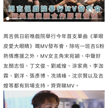
0:00 / 1:16
周吉佩日前喺戲院舉行今年首支單曲《單眼
皮愛大眼睛》嘅MV發布會，除咗一班吉S粉
熱情應援之外，MV女主角宋宛穎、中聲好
友顏志恒、丁文俊、劉威煌、涂家堯，李泇
霖、劉洋、張彥博、冼靖峰、沈宗賢以及吉
嫂等都有到場支持，齊齊睇MV。