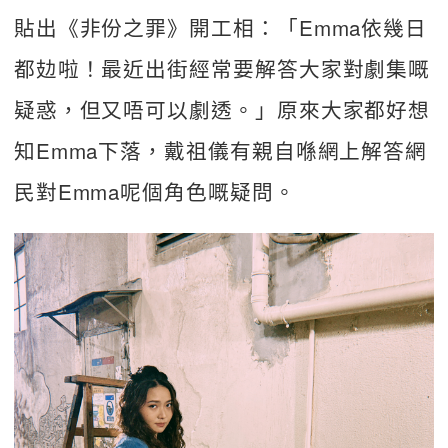
貼出《非份之罪》開工相：「Emma依幾日
都攰啦！最近出街經常要解答大家對劇集嘅
疑惑，但又唔可以劇透。」原來大家都好想
知Emma下落，戴祖儀有親自喺網上解答網
民對Emma呢個角色嘅疑問。