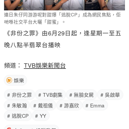
連日朱仔同游游呢對甜爆「逃脫CP」成為網民焦點，佢
哋喺社交平台大曬「甜蜜」。
《非份之罪》由6月29日起，逢星期一至五
晚八點半翡翠台播映
頻道：
TVB娛樂新聞台
娛樂
# 非份之罪
# TVB劇集
# 無臉女屍
# 吳啟華
# 朱敏瀚
# 戴祖儀
# 游嘉欣
# Emma
# 逃脫CP
# YY