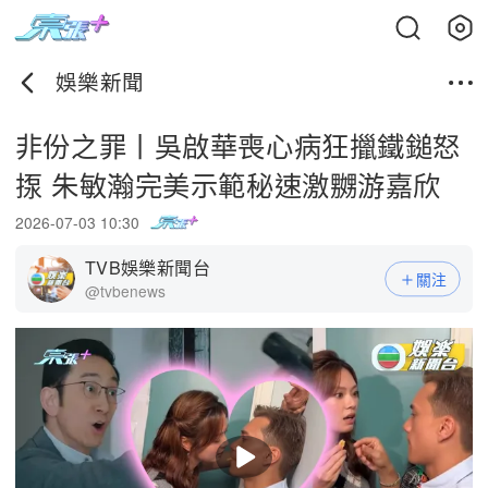
娛樂新聞
非份之罪丨吳啟華喪心病狂擸鐵鎚怒
揼 朱敏瀚完美示範秘速激嬲游嘉欣
2026-07-03 10:30
TVB娛樂新聞台
關注
@tvbenews