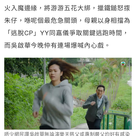
火入魔邊緣，將游游五花大綁，擸鐵鎚怒揼
朱仔，喺呢個最危急關頭，母親以身相擋為
「逃脫CP」YY同嘉儀爭取關鍵逃跑時間，
而吳啟華今晚仲有連場爆喊內心戲。
唔少網民讚吳啟華無論演樂天慈父或專制嚴父均好有感染