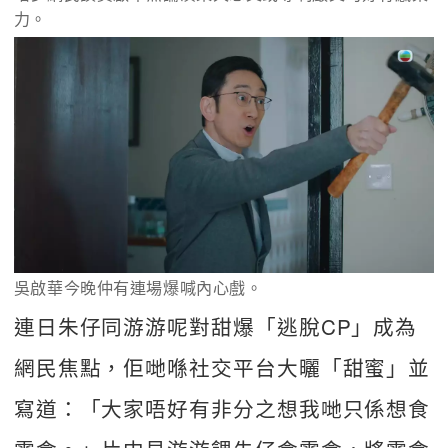
力。
吳啟華今晚仲有連場爆喊內心戲。
連日朱仔同游游呢對甜爆「逃脫CP」成為
網民焦點，佢哋喺社交平台大曬「甜蜜」並
寫道：「大家唔好有非分之想我哋只係想食