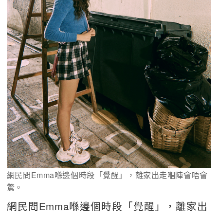
網民問Emma喺邊個時段「覺醒」，離家出走嗰陣會唔會
驚。
網民問Emma喺邊個時段「覺醒」，離家出