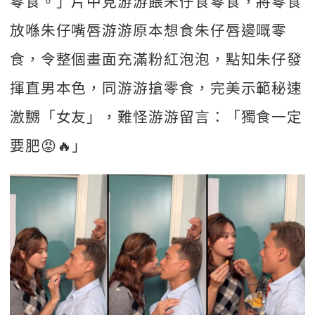
零食。」片中見游游餵朱仔食零食，將零食
放喺朱仔嘴唇游游原本想食朱仔唇邊嘅零
食，令整個畫面充滿粉紅泡泡，點知朱仔發
揮直男本色，同游游搶零食，完美示範秘速
激嬲「女友」，難怪游游留言：「獨食一定
要肥😡🔥」