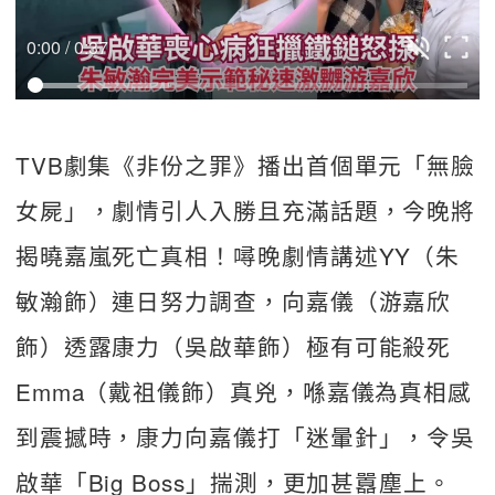
0:00 / 0:37
TVB劇集《非份之罪》播出首個單元「無臉
女屍」，劇情引人入勝且充滿話題，今晚將
揭曉嘉嵐死亡真相！噚晚劇情講述YY（朱
敏瀚飾）連日努力調查，向嘉儀（游嘉欣
飾）透露康力（吳啟華飾）極有可能殺死
Emma（戴祖儀飾）真兇，喺嘉儀為真相感
到震撼時，康力向嘉儀打「迷暈針」，令吳
啟華「Big Boss」揣測，更加甚囂塵上。