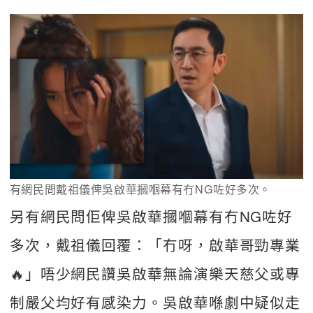
有網民問戴祖儀俾吳啟華摑嗰幕有冇NG咗好多次。
另有網民問佢俾吳啟華摑嗰幕有冇NG咗好
多次，戴祖儀回覆：「冇呀，啟華哥勁專業
🔥」唔少網民讚吳啟華無論演樂天慈父或專
制嚴父均好有感染力。吳啟華喺劇中疑似走