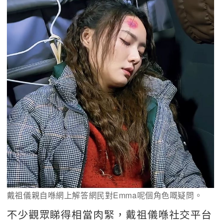
戴祖儀親自喺網上解答網民對Emma呢個角色嘅疑問。
不少觀眾睇得相當肉緊，戴祖儀喺社交平台