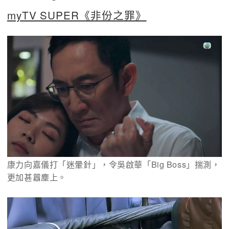
myTV SUPER《非份之罪》
康力向嘉儀打「迷暈針」，令吳啟華「Big Boss」揣測，
更加甚囂塵上。