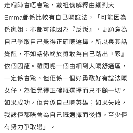
走嗰陣會唔會驚，戴祖儀解釋由細到大
Emma都係比較有自己嘅諗法，「可能因為
係家姐，亦都可能因為『反叛』，更願意為
自己爭取自己覺得正確嘅選擇。所以與其話
覺醒，不如話係終於勇敢為自己踏出『家』
依個囚籠。離開呢一個由細到大嘅舒適區，
一定係會驚。但佢係一個好勇敢好有諗法嘅
女仔，為佢覺得正確嘅選擇而只不顧一切。
如果成功，佢會係自己嘅英雄；如果失敗，
我諗佢都唔會為自己嘅選擇而後悔。至少佢
有努力爭取過」。