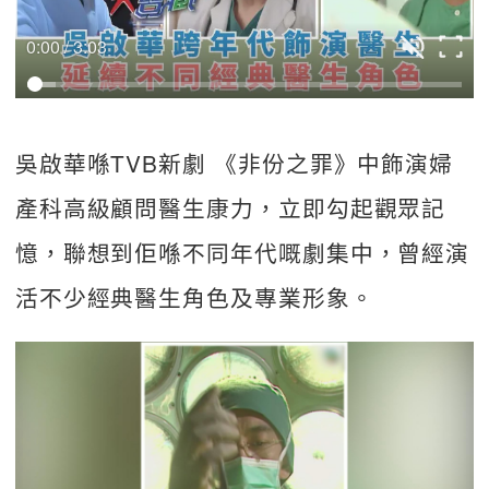
0:00 / 3:03
吳啟華喺TVB新劇 《非份之罪》中飾演婦
產科高級顧問醫生康力，立即勾起觀眾記
憶，聯想到佢喺不同年代嘅劇集中，曾經演
活不少經典醫生角色及專業形象。