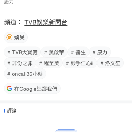
康力
頻道：
TVB娛樂新聞台
娛樂
# TVB大寶藏
# 吳啟華
# 醫生
# 康力
# 非份之罪
# 程至美
# 妙手仁心ii
# 洛文笙
# oncall36小時
在Google追蹤我們
評論