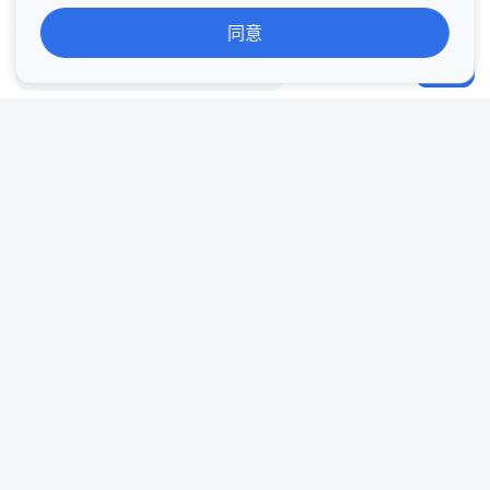
娛樂
同意
2
發表評論...
分享
# 免費節目
# 免費專區
# myTVSUPER
# myTVSUPER平台
# 劇集
# 綜藝
在Google追蹤我們
評論 2
Default_X5S4J1
TVB 
2026-08-02 13:15
回覆
Default_X5S4J1
TVB 
2026-08-02 13:13
回覆