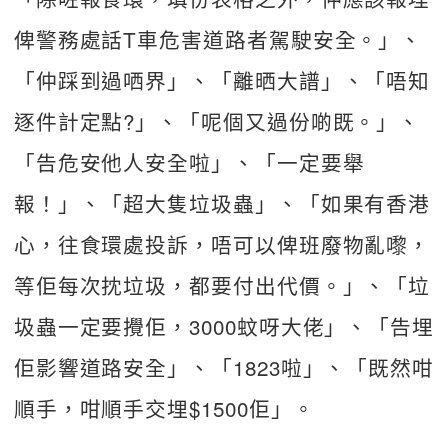
俾警務處話T車危害道路者駕駛安全。」、
「仲踩到過哂界」、「離晒大譜」、「唔知
逐件計定點?」、「呢個又過份啲既。」、
「告危安他人安全啦」、「一定要舉
報！」、「超大隻垃圾蟲」、「如果有香港
心，往食環處投訴，唔可以俾班廢物亂嚟，
等佢每次抌垃圾，都要付出代價。」、「垃
圾蟲一定要攪佢，3000蚊呀大佬」、「告埋
佢影響道路安全」、「1823啦」、「既然咁
順手，咁順手交埋$1500佢」。