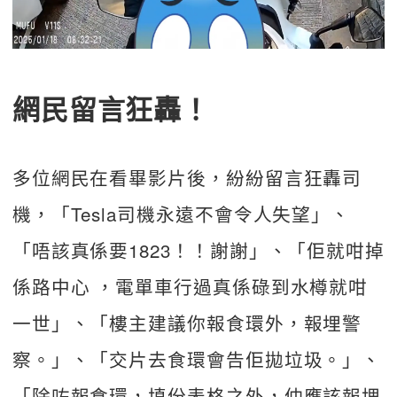
網民留言狂轟！
多位網民在看畢影片後，紛紛留言狂轟司
機，「Tesla司機永遠不會令人失望」、
「唔該真係要1823！！謝謝」、「佢就咁掉
係路中心 ，電單車行過真係碌到水樽就咁
一世」、「樓主建議你報食環外，報埋警
察。」、「交片去食環會告佢拋垃圾。」、
「除咗報食環，填份表格之外，仲應該報埋