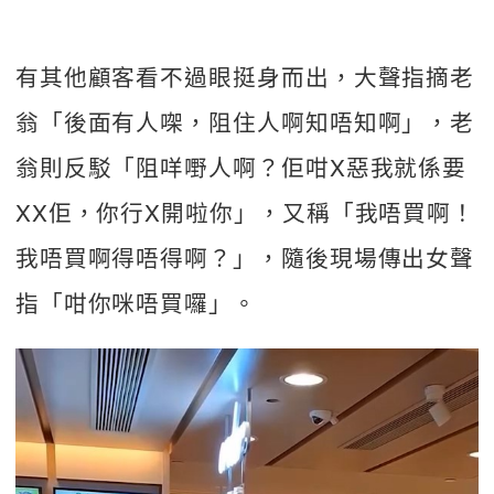
有其他顧客看不過眼挺身而出，大聲指摘老
翁「後面有人㗎，阻住人啊知唔知啊」，老
翁則反駁「阻咩嘢人啊？佢咁X惡我就係要
XX佢，你行X開啦你」，又稱「我唔買啊！
我唔買啊得唔得啊？」，隨後現場傳出女聲
指「咁你咪唔買囉」。