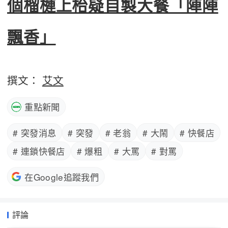
個榴槤上枱疑自製大餐「陣陣
飄香」
撰文：
艾文
重點新聞
# 突發消息
# 突發
# 老翁
# 大鬧
# 快餐店
# 連鎖快餐店
# 爆粗
# 大罵
# 對罵
在Google追蹤我們
評論