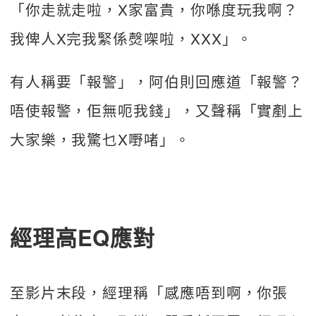
「你走就走啦，X家富貴，你喺度玩我啊？
我俾人X完我緊係㷫㗎啦，XXX」。
有人稱要「報警」，阿伯則回應道「報警？
唔使報警，佢無呃我錢」，又聲稱「實剷上
大家樂，我驚乜X嘢啫」。
經理高EQ應對
至影片末段，經理稱「感應唔到啊，你張