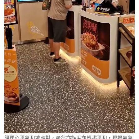
經理心平氣和地應對，老翁亦態度亦轉趨平和，現場氣氛