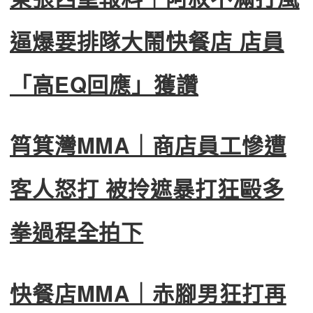
逼爆要排隊大鬧快餐店 店員
「高EQ回應」獲讚
筲箕灣MMA｜商店員工慘遭
客人怒打 被拎遮暴打狂毆多
拳過程全拍下
快餐店MMA｜赤腳男狂打再