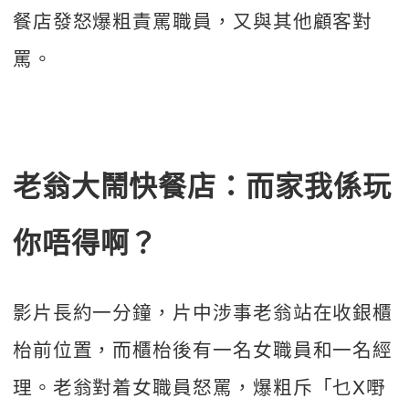
餐店發怒爆粗責罵職員，又與其他顧客對
罵。
老翁大鬧快餐店：而家我係玩
你唔得啊？
影片長約一分鐘，片中涉事老翁站在收銀櫃
枱前位置，而櫃枱後有一名女職員和一名經
理。老翁對着女職員怒罵，爆粗斥「乜X嘢