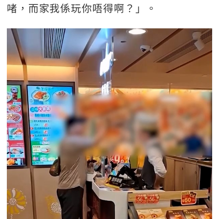
啫，而家我係玩你唔得啊？」。