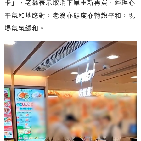
卡」，老翁表示取消下單重新再買。經理心
平氣和地應對，老翁亦態度亦轉趨平和，現
場氣氛緩和。