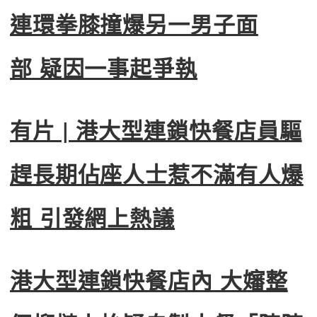
連環拳膝撞爆另一男子面
部 疑因一事起爭執
有片 | 港大型連鎖快餐店員驅
趕長期佔座人士惹不滿有人爆
粗 引發網上熱議
港大型連鎖快餐店內 大嬸整