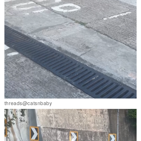
threads@catsnbaby