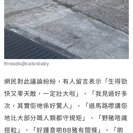
threads@catsnbaby
網民對此議論紛紛，有人留言表示「生得勁
快又零天敵，一定壯大啦」、「我見過好多
次，其實佢哋係好驚人」、「過馬路嚟講佢
地比大部分嘅人類都守規矩」、「野豬唔識
搭𨋢」、「好鍾意啲BB豬有間條」、「啲