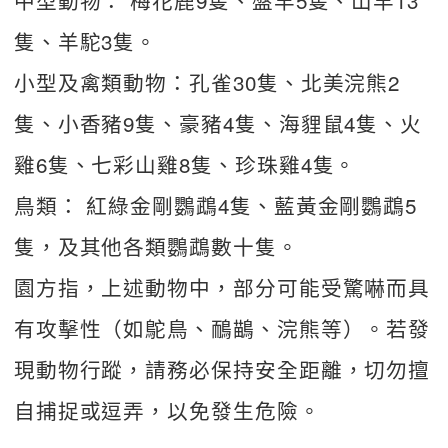
中型動物： 梅花鹿9隻、盤羊5隻、山羊13
隻、羊駝3隻。
小型及禽類動物：孔雀30隻、北美浣熊2
隻、小香豬9隻、豪豬4隻、海貍鼠4隻、火
雞6隻、七彩山雞8隻、珍珠雞4隻。
鳥類： 紅綠金剛鸚鵡4隻、藍黃金剛鸚鵡5
隻，及其他各類鸚鵡數十隻。
園方指，上述動物中，部分可能受驚嚇而具
有攻擊性（如鴕鳥、鴯鶓、浣熊等）。若發
現動物行蹤，請務必保持安全距離，切勿擅
自捕捉或逗弄，以免發生危險。