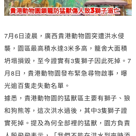
7月6日淩晨，廣西貴港動物園突遭洪水侵
襲，園區最高積水達3米多高，籠舍大面積
坍塌損毀，至今證實有3隻獅子因此死掉。7
月8日，貴港動物園發布緊急尋物啟事，曝
光逾百隻走失動名單。
據悉，貴港動物園的猛獸區主要有獅子、狼
和狗熊等，這次洪水過後，其中3隻獅子證
實死掉。提及為何全部裡的猛獸，園方負責
人殷飛飛表示，「我們不能在洪水到來時添