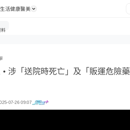
樂
生活
健康醫美
報料
擊
人 • 涉「送院時死亡」及「販運危險藥
5-07-26 09:07