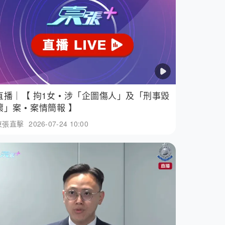
直播｜【 拘1女 • 涉「企圖傷人」及「刑事毀
壞」案 • 案情簡報 】
東張直擊
2026-07-24 10:00