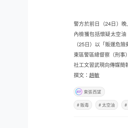
警方於前日（24日）
內檢獲包括懷疑太空油
（25日）以「販運危險
東區警區總督察（刑事
社工文習武現向傳媒簡
撰文：
趙敏
東張西望
# 販毒
# 太空油
#