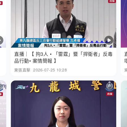
」
直播｜【 拘3人 • 「雷霆」暨「捍衛者」反毒
品行動• 案情簡報 】
東張直擊
2026-07-25 10:28