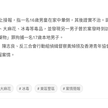
晚上接報，指一名16歲男童在家中暈倒，其後證實不治。
、大麻花、冰毒等毒品，並發現另一男子曾於案發時到
藥物」罪拘捕一名17歲本地男子。
）陳志良、反三合會行動組偵緝督察黃焯頎及香港青年協
報案情。
 大麻花
# 冰毒
# 東區警區
# 案情簡報