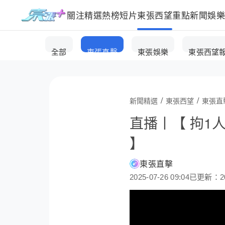
關注
精選
熱榜
短片
東張西望
重點新聞
娛
全部
東張直擊
東張娛樂
東張西望
/
/
新聞精選
東張西望
東張直
直播丨【 拘1
】
東張直擊
2025-07-26 09:04
已更新：202