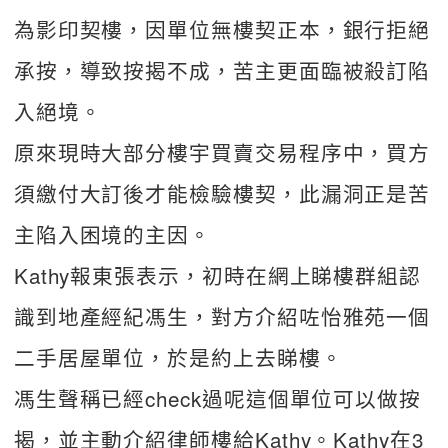
為影印契樓，因單位無樓契正本，銀行拒絕
承按，導致按揭不成，苦主更面臨被殺訂陷
入絕境。
原來現時大部分樓宇買賣交易程序中，買方
須繳付大訂後才能檢驗樓契，此漏洞正是苦
主陷入困境的主因。
Kathy報東張表示，初時在網上睇樓群組認
識到地產經紀馮生，對方介紹咗怡雅苑一個
二手居屋單位，於是約上去睇樓。
馮生聲稱已經check過呢這個單位可以做按
揭，並主動介紹律師樓給Kathy。Kathy在3