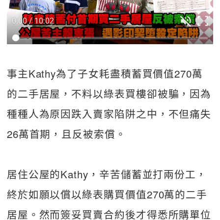
0:00 / 10:02
事主Kathy為了子女耗盡積蓄買價值270萬
的二手居屋，不料以綠表買樓卻被騙，因為
種種人為原因跌入賣家陷阱之中，不但痛失
26萬首期，且反被索償。
居住公屋的Kathy，辛苦儲蓄並打兩份工，
終於如願以償以綠表購買價值270萬的二手
居屋。然而簽妥買賣合約後才得悉所購單位