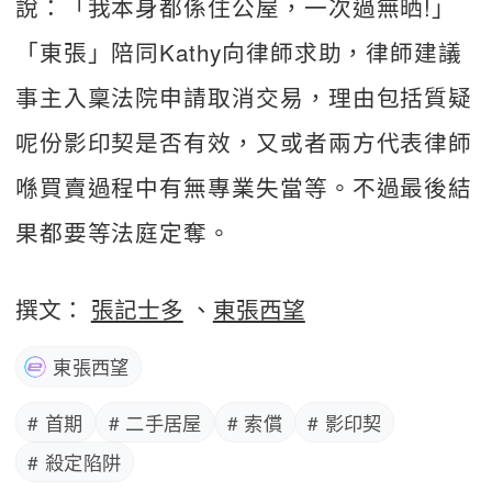
說：「我本身都係住公屋，一次過無晒!」
「東張」陪同Kathy向律師求助，律師建議
事主入稟法院申請取消交易，理由包括質疑
呢份影印契是否有效，又或者兩方代表律師
喺買賣過程中有無專業失當等。不過最後結
果都要等法庭定奪。
撰文：
張記士多
、
東張西望
東張西望
# 首期
# 二手居屋
# 索償
# 影印契
# 殺定陷阱