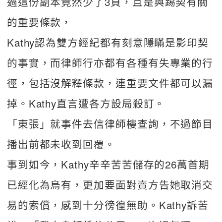
過這份副本竟然少了3頁，且是與踢契有關
的重要條款，
Kathy認為雙方經紀都有刻意隱瞞是影印契
的事實，而律師行亦都有各種有失專業的行
徑，包括沒解釋條款，連重要文件都可以漏
掉。Kathy直言遭各方設局殺訂。
「東張」就事件去信律師樓查詢，不過節目
播出前都未收到回覆。
事到如今，Kathy辛辛苦苦儲存的26萬首期
已經化為烏有，更加要面對賣方告她取消交
易的索償，感到十分徬徨無助。Kathy訴苦