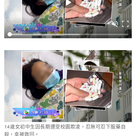
0:00 / 0:20
14歲女初中生因長期遭受校園欺凌，忍無可忍下服藥自
殺，幸被救回。