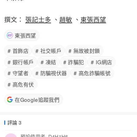
撰文：
張記士多
、
趙敏
、
東張西望
東張西望
# 首飾店
# 社交帳戶
# 無故被封鎖
# 銀行帳戶
# 凍結
# 詐騙犯
# IG網店
# 守望者
# 防騙視伏器
# 高危詐騙帳號
# 高危有伏
在Google追蹤我們
評論 3
預設使用者_D4H1H6