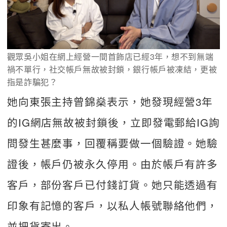
觀眾吳小姐在網上經營一間首飾店已經3年，想不到無端
禍不單行，社交帳戶無故被封鎖，銀行帳戶被凍結，更被
指是詐騙犯？
她向東張主持曾錦燊表示，她發現經營3年
的IG網店無故被封鎖後，立即發電郵給IG詢
問發生甚麼事，回覆稱要做一個驗證。她驗
證後，帳戶仍被永久停用。由於帳戶有許多
客戶，部份客戶已付錢訂貨。她只能透過有
印象有記憶的客戶，以私人帳號聯絡他們，
並把貨寄出。