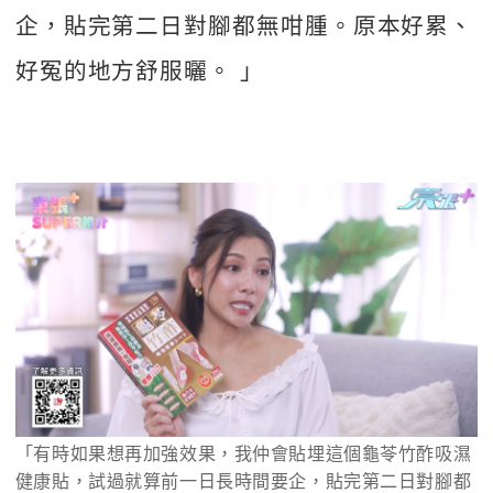
企，貼完第二日對腳都無咁腫。原本好累、
好冤的地方舒服曬。 」
「有時如果想再加強效果，我仲會貼埋這個龜苓竹酢吸濕
健康貼，試過就算前一日長時間要企，貼完第二日對腳都