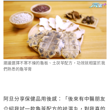
建議選擇不寒不燥的龜板、土茯苓配方，功效就相當於我
們熟悉的龜苓膏
阿旦分享保健品用後感：「後來有中醫朋友
介紹我試一款龜苓配方的袪濕丸，對我真的