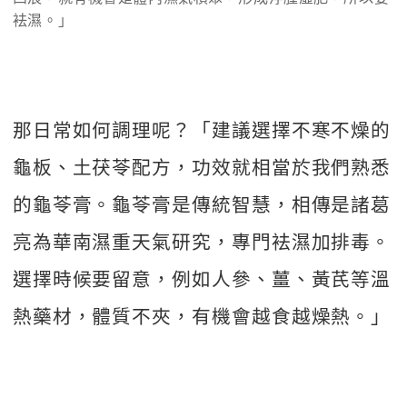
袪濕。」
那日常如何調理呢？「建議選擇不寒不燥的
龜板、土茯苓配方，功效就相當於我們熟悉
的龜苓膏。龜苓膏是傳統智慧，相傳是諸葛
亮為華南濕重天氣研究，專門袪濕加排毒。
選擇時候要留意，例如人參、薑、黃芪等溫
熱藥材，體質不夾，有機會越食越燥熱。」