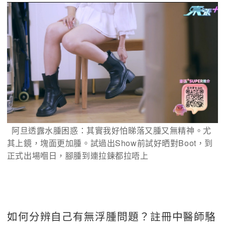
  阿旦透露水腫困惑：其實我好怕睇落又腫又無精神。尤
其上鏡，塊面更加腫。試過出Show前試好晒對Boot，到
正式出場嗰日，腳腫到連拉鍊都拉唔上
如何分辨自己有無浮腫問題？註冊中醫師駱