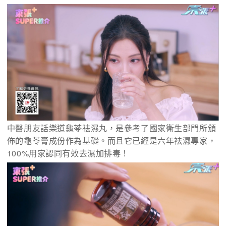
中醫朋友話樂道龜苓祛濕丸，是參考了國家衛生部門所頒
佈的龜苓膏成份作為基礎。而且它已經是六年袪濕專家，
100%用家認同有效去濕加排毒！