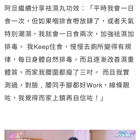
阿旦繼續分享祛濕丸功效：「平時我會一日
食一次，但如果嗰排食嘢放肆了，或者天氣
特別潮濕，我就會一日食兩次，加強袪濕加
排毒。 我Keep住食，慢慢去廁所變得有規
律，每日身體自然排毒，而且逐漸改善濕重
體質。而家我腰圍都瘦了三吋。 而且我實
測過，對臉﹑腰同手腳都好Work，線條靚
咗，我覺得而家上鏡再自信咗！」