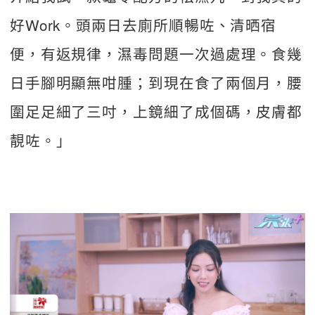
好Work。頭兩日去廁所順暢咗、清晒宿
便，有返規律，濕毒問題一次過處理。食幾
日手腳明顯無咁腫；到現在食了兩個月，腰
圍足足細了三吋，上鏡細了成個碼，皮膚都
靚咗。」