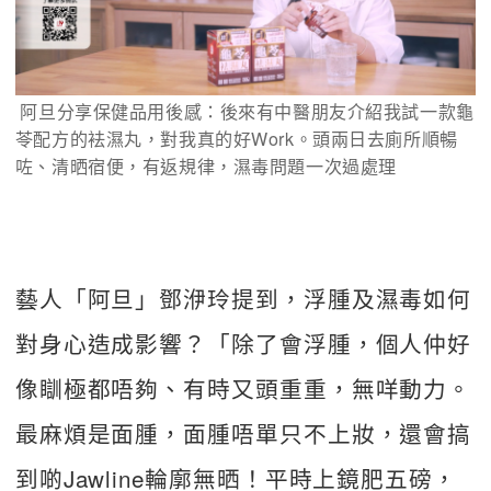
 阿旦分享保健品用後感：後來有中醫朋友介紹我試一款龜
苓配方的袪濕丸，對我真的好Work。頭兩日去廁所順暢
咗、清晒宿便，有返規律，濕毒問題一次過處理
藝人「阿旦」鄧洢玲提到，浮腫及濕毒如何
對身心造成影響？「除了會浮腫，個人仲好
像瞓極都唔夠、有時又頭重重，無咩動力。
最麻煩是面腫，面腫唔單只不上妝，還會搞
到啲Jawline輪廓無晒！平時上鏡肥五磅，