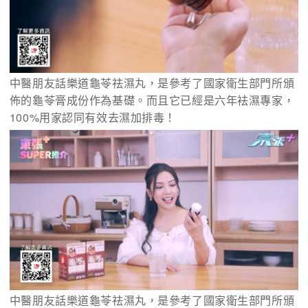
中醫朋友話樂道龜苓祛濕丸，是參考了國家衛生部門所頒
佈的龜苓膏成份作為基礎。而且它已經是六年袪濕專家，
100%用家認同有效去濕加排毒！
中醫朋友話樂道龜苓祛濕丸，是參考了國家衛生部門所頒