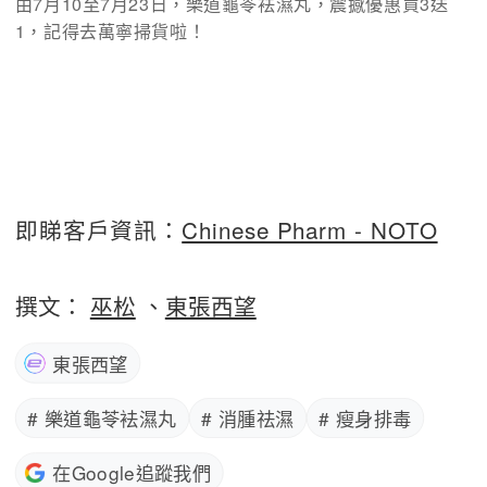
由7月10至7月23日，樂道龜苓袪濕丸，震撼優惠買3送
1，記得去萬寧掃貨啦！ 
即睇客戶資訊：
Chinese Pharm - NOTO
撰文：
巫松
、
東張西望
東張西望
# 樂道龜苓袪濕丸
# 消腫祛濕
# 瘦身排毒
在Google追蹤我們