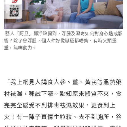
 藝人「阿旦」鄧洢玲提到，浮腫及濕毒如何對身心造成影
響？除了會浮腫，個人仲好像瞓極都唔夠、有時又頭重
重，無咩動力。
「我上網見人講食人參、薑、黃芪等溫熱藥
材袪濕，咪試下囉。點知原來體質不夾，食
完完全感受不到排毒袪濕效果，更食到上
火！有一陣子直情生粒粒、去不到廁所，谷