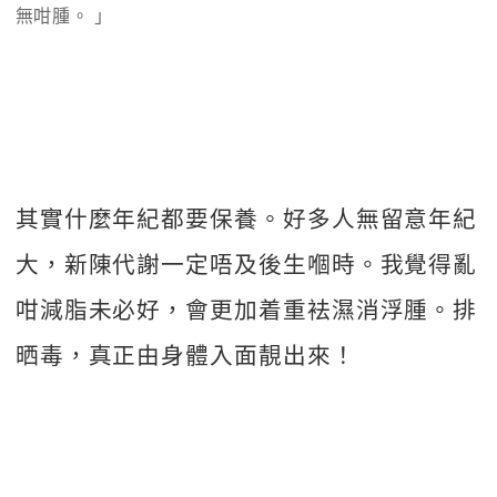
無咁腫。 」  
其實什麼年紀都要保養。好多人無留意年紀
大，新陳代謝一定唔及後生嗰時。我覺得亂
咁減脂未必好，會更加着重袪濕消浮腫。排
晒毒，真正由身體入面靚出來！ 