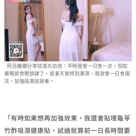
  阿旦繼續分享祛濕丸功效：平時我會一日食一次，但如
果嗰排食嘢放肆了，或者天氣特別潮濕，我就會一日食兩
次，加強袪濕加排毒。
「有時如果想再加強效果，我還會貼埋龜苓
竹酢吸濕健康貼，試過就算前一日長時間要