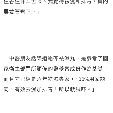
住谷住仲辛苦㗎。我覺得袪濕和排毒，真的
要雙管齊下。」
「中醫朋友話樂道龜苓祛濕丸，是參考了國
家衛生部門所頒佈的龜苓膏成份作為基礎。
而且它已經是六年袪濕專家，100%用家認
同，有效去濕加排毒！所以就試吓。」