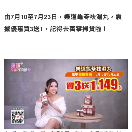
由7月10至7月23日，樂道龜苓袪濕丸，震
撼優惠買3送1，記得去萬寧掃貨啦！ 