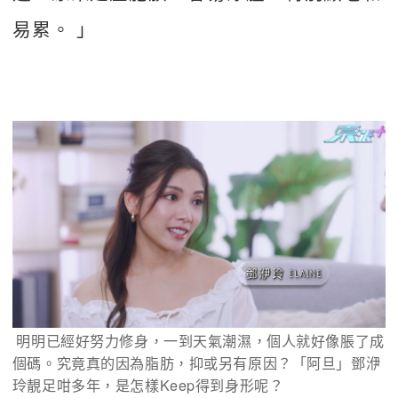
易累。 」
 明明已經好努力修身，一到天氣潮濕，個人就好像脹了成
個碼。究竟真的因為脂肪，抑或另有原因？「阿旦」鄧洢
玲靚足咁多年，是怎樣Keep得到身形呢？