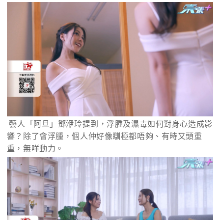
 藝人「阿旦」鄧洢玲提到，浮腫及濕毒如何對身心造成影
響？除了會浮腫，個人仲好像瞓極都唔夠、有時又頭重
重，無咩動力。