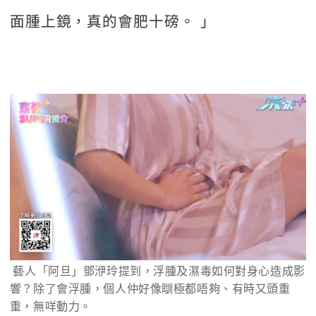
面腫上鏡，真的會肥十磅。 」
 藝人「阿旦」鄧洢玲提到，浮腫及濕毒如何對身心造成影
響？除了會浮腫，個人仲好像瞓極都唔夠、有時又頭重
重，無咩動力。