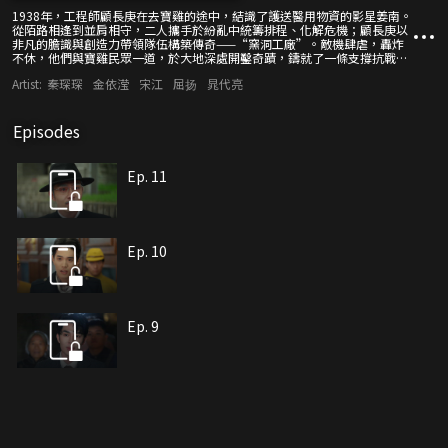
1938年，工程師顧長庚在去寶雞的途中，結識了護送醫用物資的影星姜南。
從陌路相逢到並肩相守，二人攜手於紛亂中統籌排程、化解危機；顧長庚以
非凡的膽識與創造力帶領隊伍構築傳奇——“窯洞工廠”。敵機肆虐，轟炸
不休，他們與寶雞民眾一道，於大地深處開鑿奇蹟，鑄就了一條支撐抗戰的
隱形工業生命線，為抗戰前線送去六十萬條軍毯與十萬棉衣。烽火中情愫漸
Artist:
秦琛琛
金依滢
宋江
屈扬
晁代亮
生，他們以熱血與生命，在亂世裡奏響守護家國的工業長歌，見證著那個時
代最熾熱的信仰與浪漫。
Episodes
Ep. 11
Ep. 10
Ep. 9