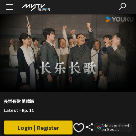
長樂長歌 繁體版
Latest
-
Ep. 11
Add as preferred
Login | Register
on Google