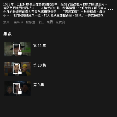
1938年，工程師顧長庚在去寶雞的途中，結識了護送醫用物資的影星姜南。
從陌路相逢到並肩相守，二人攜手於紛亂中統籌排程、化解危機；顧長庚以
非凡的膽識與創造力帶領隊伍構築傳奇——“窯洞工廠”。敵機肆虐，轟炸
不休，他們與寶雞民眾一道，於大地深處開鑿奇蹟，鑄就了一條支撐抗戰的
隱形工業生命線，為抗戰前線送去六十萬條軍毯與十萬棉衣。烽火中情愫漸
演員：
秦琛琛
金依滢
宋江
屈扬
晁代亮
生，他們以熱血與生命，在亂世裡奏響守護家國的工業長歌，見證著那個時
代最熾熱的信仰與浪漫。
集數
第 11 集
第 10 集
第 9 集