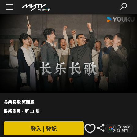
長樂長歌 繁體版
最新集數
-
第 11 集
在 Google
登入 | 登記
追蹤我們