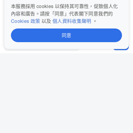
本服務採用 cookies 以保持其可靠性，促致個人化
內容和廣告。請按「同意」代表閣下同意我們的
# 護肝
# 肝臟健康
# 護肝貼士
# 鍾欣潼
Cookies 政策
以及
個人資料收集聲明
。
# 英皇娛樂
# 阿嬌
# Twins
# 脂肪肝
同意
# 肝癌
# 肝臟危機
# 香港健康
# 戒酒
發表評論...
分享
# 肝功能
# 肝病
# 均衡飲食
# 運動護肝
# 預防肝病
# 肝臟修復
在Google追蹤我們
評論