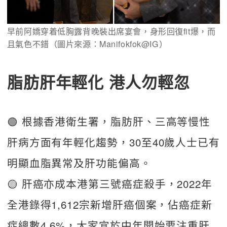
早前阿嬌穿着低胸露背晚裝出席宴會，身形回復fit爆，而
且氣色不錯（圖片來源：Manifokfok@IG）
脂肪肝年輕化 港人勿輕忽
🟢 根據香港衛生署，脂肪肝、三高等慢性
肝病方面有年輕化趨勢，30至40歲人士已有
明顯血脂異常及肝功能偏高。
🟡 肝癌亦成本港第三號癌症殺手，2022年
全港錄得1,612宗新增肝癌個案，佔癌症新
症總數4.6%，大家宜於中年開始要注重肝