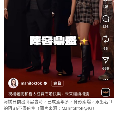
阿嬌日前出席宴會時，已戒酒年多，身形索爆，跟出名fit
的阿Sa不傷伯仲（圖片來源：Manifokfok@IG）