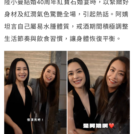
陸小曼結婚40周年紅寶石婚宴時，以緊緻好
身材及紅潤氣色驚艷全場，引起熱話。阿嬌
坦言自己屬易水腫體質，戒酒期間積極調整
生活節奏與飲食習慣，讓身體恢復平衡。