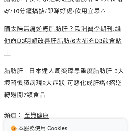
🌿/10分鐘搞掂/即睇好處/飲用宜忌⚠️
晒太陽無痛逆轉脂肪肝？歐洲醫學期刊:維
他命D3明顯改善肝脂肪/6大補充D3飲食貼
士
脂肪肝 | 日本達人周奕瑋患重度脂肪肝 3大
壞習慣積病現2大症狀 可惡化成肝癌4招逆
轉避開7類食品
頻道：
至識健康
本服務使用 Cookies
生活百科
健康醫美
專題