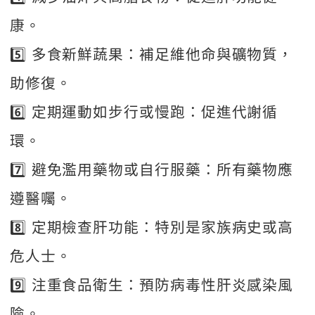
康。
5️⃣ 多食新鮮蔬果：補足維他命與礦物質，
助修復。
6️⃣ 定期運動如步行或慢跑：促進代謝循
環。
7️⃣ 避免濫用藥物或自行服藥：所有藥物應
遵醫囑。
8️⃣ 定期檢查肝功能：特別是家族病史或高
危人士。
9️⃣ 注重食品衛生：預防病毒性肝炎感染風
險。