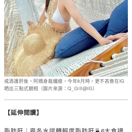
戒酒護肝後，阿嬌身裁纖瘦，今年8月時，更不吝嗇在IG
晒出三點式靚相（圖片來源：Q_Gill@IG）
【延伸閱讀】
脂肪肝｜麥冬水逆轉輕度脂肪肝🍵6大食譜