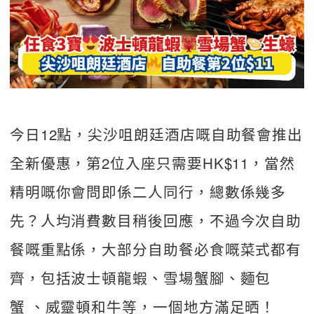
今日12點，尖沙咀朗廷酒店嘅自助餐會推出
全新優惠，第2位入座只需要HK$11，當然
精明嘅你會問即係二人同行，總數係幾多
先？人均消費數目稍後回應，不過今次自助
餐嘅重點係，大部分自助餐必食嘅菜式都有
齊，包括波士頓龍蝦、雪場蟹腳、麵包
蟹 、威靈頓和牛等，一個地方滿足晒！