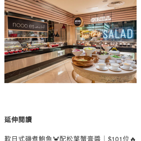
延伸閱讀
歎日式磯煮鮑魚🦀配松葉蟹膏醬｜$101位🔥