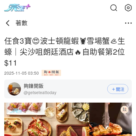
著數
任食3寶😍波士頓龍蝦🦞雪場蟹🦪生
蠔｜尖沙咀朗廷酒店🔥自助餐第2位
$11
2025-11-05 03:50
夠鐘開飯
關注
@getseteattoday