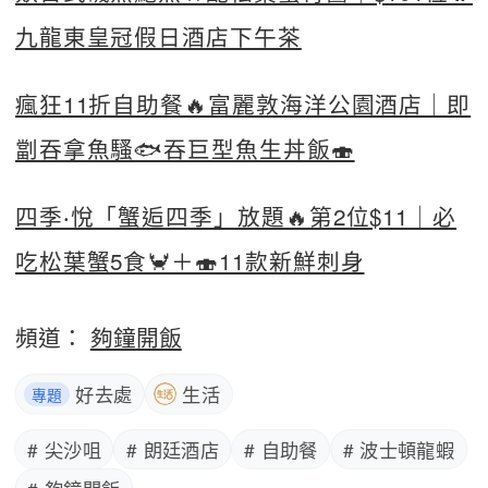
九龍東皇冠假日酒店下午茶
瘋狂11折自助餐🔥富麗敦海洋公園酒店｜即
劏吞拿魚騷🐟吞巨型魚生丼飯🍣
四季‧悅「蟹逅四季」放題🔥第2位$11｜必
吃松葉蟹5食🦀＋🍣11款新鮮刺身
頻道：
夠鐘開飯
好去處
生活
專題
# 尖沙咀
# 朗廷酒店
# 自助餐
# 波士頓龍蝦