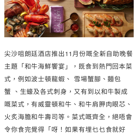
尖沙咀朗廷酒店推出11月份嘅全新自助晚餐
主題「和牛海鮮饗宴」，既食到熱門回本菜
式，例如波士頓龍蝦、 雪場蟹腳、麵包
蟹 、生蠔及各式刺身，又有到以和牛製成
嘅菜式，有威靈頓和牛、和牛肩胛肉眼芯、
火炙海膽和牛壽司等。菜式嘅齊全，絕唔會
令你食完覺得「呀！如果有埋乜乜食就好