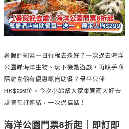
暑假計劃緊一日行程去邊好？一次過去海洋
公園睇海洋生物、玩下機動遊戲，再順手喺
隔離食個有優惠嘅自助餐？最平只係
HK$299位。今次小編幫大家集齊兩大好去
處嘅預訂連結，一次過搞掂！
海洋公園門票8折起｜即訂即