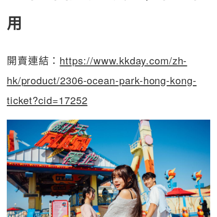
用
開賣連結：
https://www.kkday.com/zh-
hk/product/2306-ocean-park-hong-kong-
ticket?cid=17252