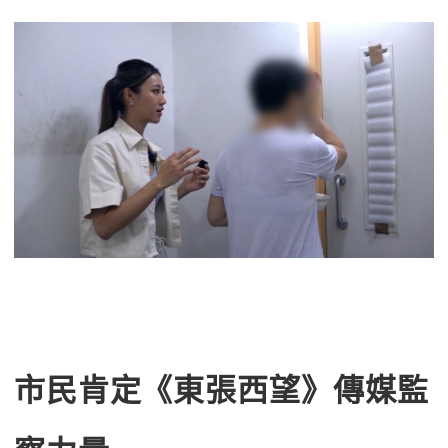
市民肯定《東張西望》傳媒監