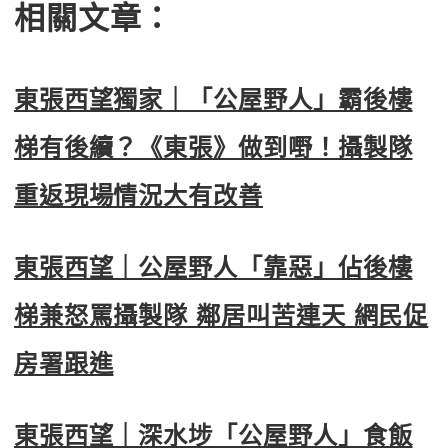
相關文章：
東張西望獨家｜「公屋野人」霸後樓
梯有後續？《東張》做到嘢！攝製隊
重返現場情況大有改善
東張西望｜公屋野人「靠惡」佔後樓
梯兼怒罵攝製隊 鄰居叫苦連天 網民促
房署跟進
東張西望｜深水埗「公屋野人」食飯