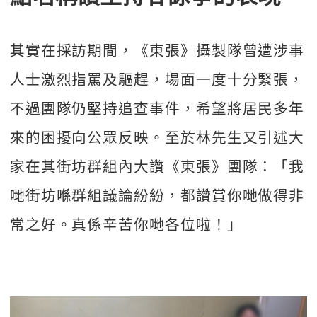
其實在採訪期間，《東張》攝製隊曾遭涉事
人士激烈指罵及驅趕，場面一度十分緊張，
不過團隊仍堅持追查事件，希望將居民多年
來的困擾向公眾反映。至於林先生又引述大
家在其街坊群組內大讚《東張》團隊：「我
哋街坊喺群組議論紛紛，都讚賞你哋做得非
常之好。真係辛苦你哋各位啦！」