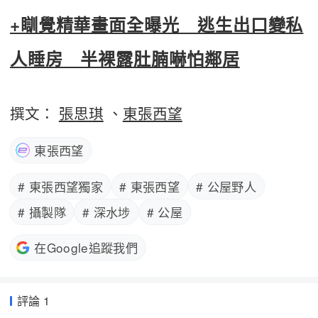
+瞓覺精華畫面全曝光 逃生出口變私
人睡房 半裸露肚腩嚇怕鄰居
撰文：
張思琪
、
東張西望
東張西望
# 東張西望獨家
# 東張西望
# 公屋野人
# 攝製隊
# 深水埗
# 公屋
在Google追蹤我們
評論 1