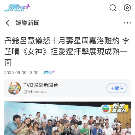
娛樂新聞
丹爺呂慧儀怨十月壽星周嘉洛難約 李
芷晴《女神》拒愛遭抨擊展現成熟一
面
2025-09-30 13:30
TVB娛樂新聞台
關注
@tvbenews