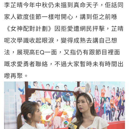
李芷晴今年中秋仍未搵到真命天子，佢話同
家人歡度佳節一樣咁開心，講到佢之前喺
《女神配對計劃》因拒愛遭網民抨擊，芷晴
呢次學識收起眼淚，變得成熟去講自己想
法，展現高EQ一面，又指仍有跟節目裡面
嘅求愛勇者聯絡，不過大家暫時未有時間出
嚟再聚。