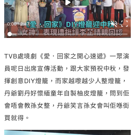
0:00 / 2:47
TVB處境劇《愛．回家之開心速遞》一眾演
員呢日出席宣傳活動，跟大家預祝中秋，發
揮創意DIY燈籠，而家越嚟越少人整燈籠，
丹爺劉丹好懷緬童年自製柚皮燈籠，問到佢
會唔會教孫女整，丹爺笑言孫女會叫佢喺街
買就得。