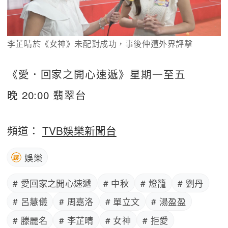
李芷晴於《女神》未配對成功，事後仲遭外界評擊
《愛．回家之開心速遞》星期一至五
晚 20:00 翡翠台
頻道：
TVB娛樂新聞台
娛樂
# 愛回家之開心速遞
# 中秋
# 燈籠
# 劉丹
# 呂慧儀
# 周嘉洛
# 單立文
# 湯盈盈
# 滕麗名
# 李芷晴
# 女神
# 拒愛