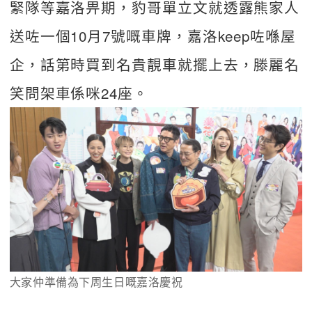
緊隊等嘉洛畀期，豹哥單立文就透露熊家人
送咗一個10月7號嘅車牌，嘉洛keep咗喺屋
企，話第時買到名貴靚車就擺上去，滕麗名
笑問架車係咪24座。
大家仲準備為下周生日嘅嘉洛慶祝