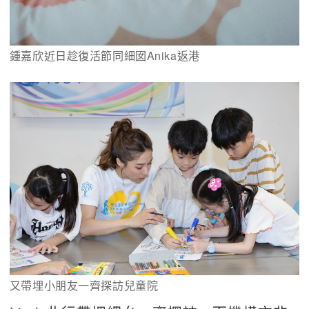
鍾嘉欣近日趁復活節同細囡Anika返港
又帶埋小朋友一齊探訪兒童院