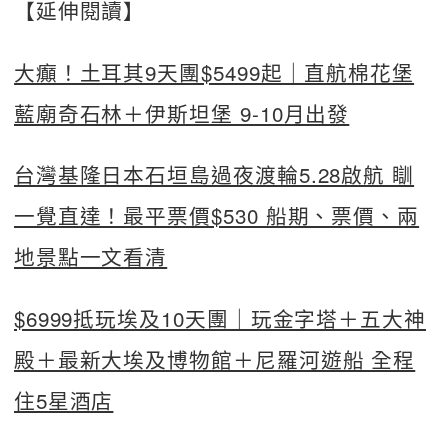
【延伸閱讀】
大癲！土耳其9天團$5499起｜直航棉花堡
藍廟奇石林＋伊斯坦堡 9-10月出發
台灣基隆日本石垣島過夜渡輪5.28啟航 瞓
一覺直達！最平票價$530 船期、票價、兩
地景點一文看清
$6999抵玩埃及10天團｜玩金字塔＋五大神
殿＋最新大埃及博物館＋尼羅河遊船 全程
住5星酒店