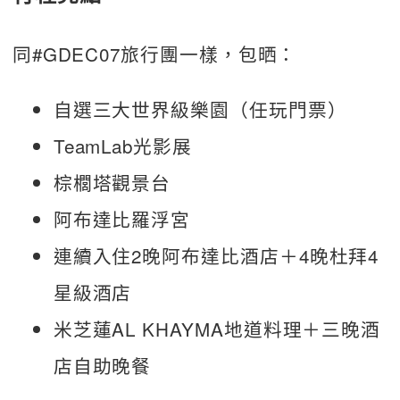
同#GDEC07旅行團一樣，包晒：
自選三大世界級樂園（任玩門票）
TeamLab光影展
棕櫚塔觀景台
阿布達比羅浮宮
連續入住2晚阿布達比酒店＋4晚杜拜4
星級酒店
米芝蓮AL KHAYMA地道料理＋三晚酒
店自助晚餐