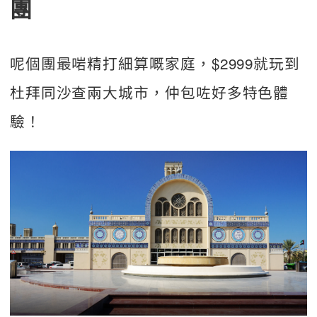
團
呢個團最啱精打細算嘅家庭，$2999就玩到
杜拜同沙查兩大城市，仲包咗好多特色體
驗！