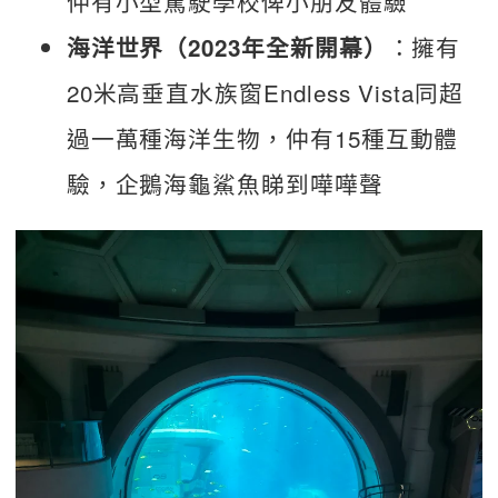
仲有小型駕駛學校俾小朋友體驗
：擁有
海洋世界（2023年全新開幕）
20米高垂直水族窗Endless Vista同超
過一萬種海洋生物，仲有15種互動體
驗，企鵝海龜鯊魚睇到嘩嘩聲