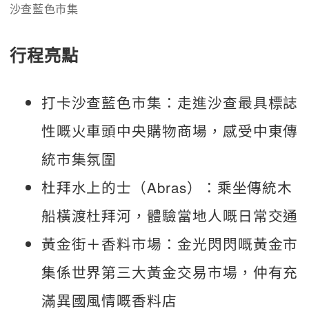
沙查藍色市集
行程亮點
打卡沙查藍色市集：走進沙查最具標誌
性嘅火車頭中央購物商場，感受中東傳
統市集氛圍
杜拜水上的士（Abras）：乘坐傳統木
船橫渡杜拜河，體驗當地人嘅日常交通
黃金街＋香料市場：金光閃閃嘅黃金市
集係世界第三大黃金交易市場，仲有充
滿異國風情嘅香料店