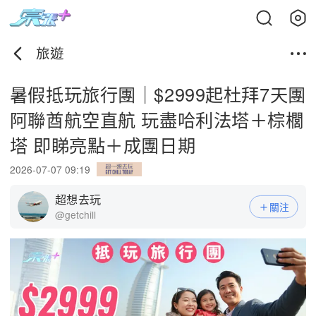
旅遊
暑假抵玩旅行團｜$2999起杜拜7天團
阿聯酋航空直航 玩盡哈利法塔＋棕櫚
塔 即睇亮點＋成團日期
2026-07-07 09:19
超想去玩
關注
@getchill