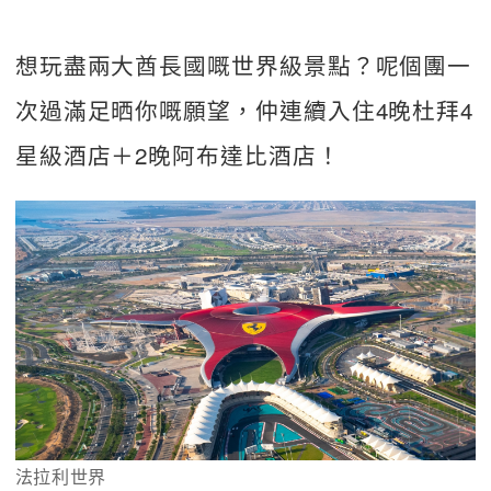
想玩盡兩大酋長國嘅世界級景點？呢個團一
次過滿足晒你嘅願望，仲連續入住4晚杜拜4
星級酒店＋2晚阿布達比酒店！
法拉利世界