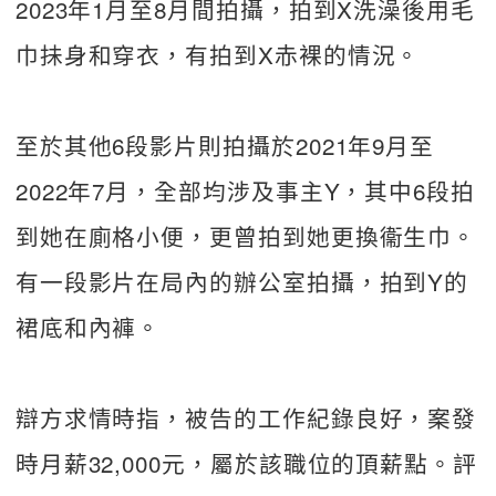
2023年1月至8月間拍攝，拍到X洗澡後用毛
巾抺身和穿衣，有拍到X赤裸的情況。
至於其他6段影片則拍攝於2021年9月至
2022年7月，全部均涉及事主Y，其中6段拍
到她在廁格小便，更曾拍到她更換衞生巾。
有一段影片在局內的辦公室拍攝，拍到Y的
裙底和內褲。
辯方求情時指，被告的工作紀錄良好，案發
時月薪32,000元，屬於該職位的頂薪點。評