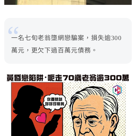
一名七旬老翁墮網戀騙案，損失逾300
萬元，更欠下過百萬元債務。