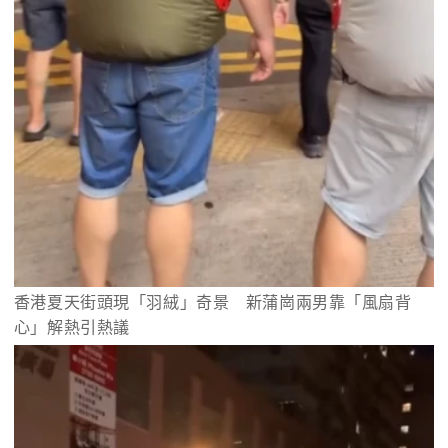
香港夏天街頭現「羽絨」奇景　新蒲崗兩男靠「風扇背
心」解熱引熱議