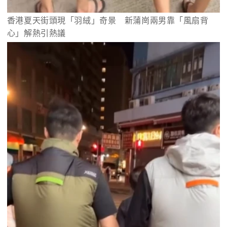
香港夏天街頭現「羽絨」奇景　新蒲崗兩男靠「風扇背
心」解熱引熱議