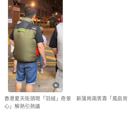
香港夏天街頭現「羽絨」奇景　新蒲崗兩男靠「風扇背
心」解熱引熱議