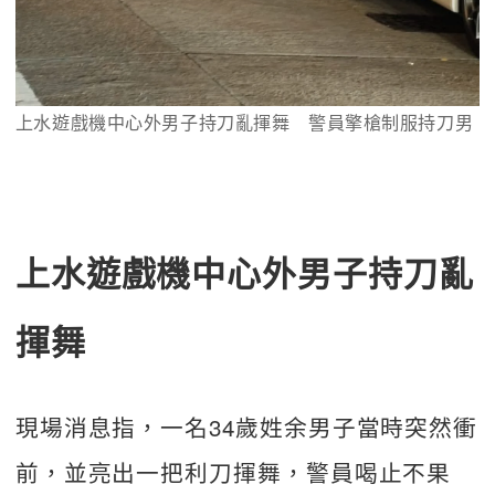
上水遊戲機中心外男子持刀亂揮舞　警員擎槍制服持刀男
上水遊戲機中心外男子持刀亂
揮舞
現場消息指，一名34歲姓余男子當時突然衝
前，並亮出一把利刀揮舞，警員喝止不果