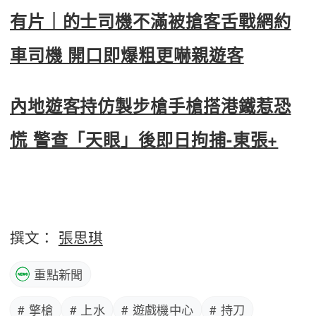
有片｜的士司機不滿被搶客舌戰網約
車司機 開口即爆粗更嚇親遊客
內地遊客持仿製步槍手槍搭港鐵惹恐
慌 警查「天眼」後即日拘捕-東張+
撰文：
張思琪
重點新聞
# 擎槍
# 上水
# 遊戲機中心
# 持刀