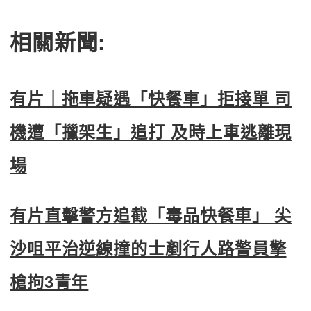
相關新聞:
有片｜拖車疑遇「快餐車」拒接單 司
機遭「擸架生」追打 及時上車逃離現
場
有片直擊警方追截「毒品快餐車」 尖
沙咀平治逆線撞的士剷行人路警員擎
槍拘3青年