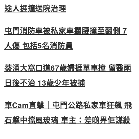
途人捱撞送院治理
屯門消防車被私家車攔腰撞至翻側 7
人傷 包括5名消防員
葵涌大窩口道67歲婦捱單車撞 留醫兩
日後不治 13歲少年被捕
車Cam直擊｜屯門公路私家車狂飆 飛
石擊中擋風玻璃 車主：差啲畀佢謀殺