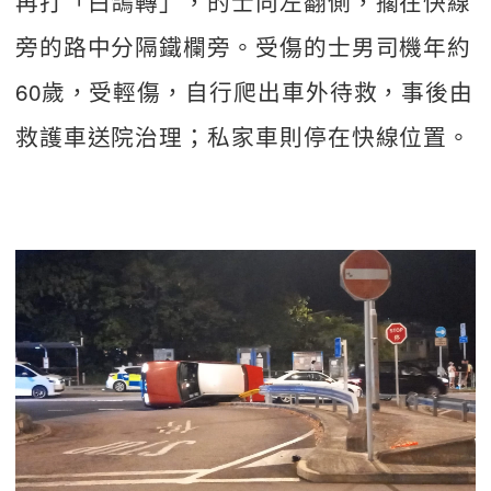
再打「白鴿轉」，的士向左翻側，擱在快線
旁的路中分隔鐵欄旁。受傷的士男司機年約
60歲，受輕傷，自行爬出車外待救，事後由
救護車送院治理；私家車則停在快線位置。