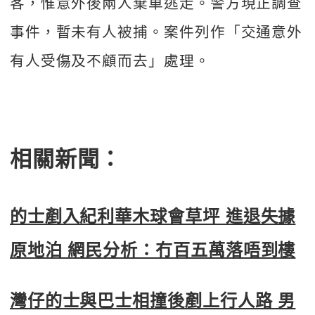
客，惟意外後兩人棄車逃走。警方現正調查
事件，暫未有人被捕。案件列作「交通意外
有人受傷及不顧而去」處理。
相關新聞：
的士剷入紀利華木球會草坪 進退失據
原地泊 網民分析：冇百五萬落唔到樓
灣仔的士與巴士相撞後剷上行人路 男