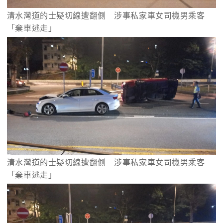
清水灣道的士疑切線遭翻側　涉事私家車女司機男乘客
「棄車逃走」
清水灣道的士疑切線遭翻側　涉事私家車女司機男乘客
「棄車逃走」