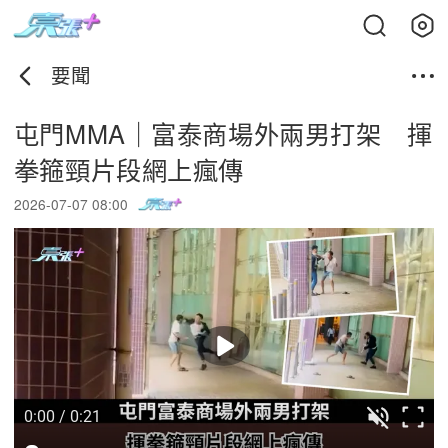
要聞
屯門MMA｜富泰商場外兩男打架 揮
拳箍頸片段網上瘋傳
2026-07-07 08:00
0:00 / 0:21