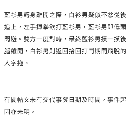
藍衫男轉身離開之際，白衫男疑似不忿從後
追上，左手揮拳欲打藍衫男，藍衫男即低頭
閃避。雙方一度對峙，最終藍衫男摸一摸後
腦離開，白衫男則返回拾回打鬥期間飛脫的
人字拖。
有關帖文未有交代事發日期及時間，事件起
因亦未明。