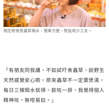
現在她會用蟲草焗水，簡單方便，慳返唔少工夫。
「有朋友同我講，不如試吓食蟲草，說野生
天然感覺安心啲。原來蟲草不一定要煲湯，
每日三條焗水就得。飲咗一排，我覺得個人
精神咗，無咁易攰。」