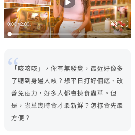
0:00 / 2:09
「咳咳咳」，你有無發覺，最近好像多
了聽到身邊人咳？想平日打好個底、改
善免疫力，好多人都會揀食蟲草。但
是，蟲草幾時食才最新鮮？怎樣食先最
方便？