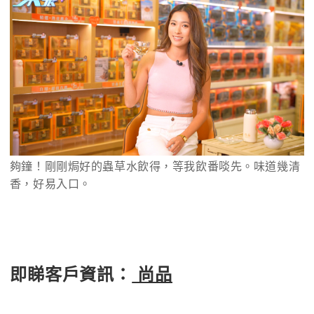
夠鐘！剛剛焗好的蟲草水飲得，等我飲番啖先。味道幾清
香，好易入口。
即睇客戶資訊：
尚品