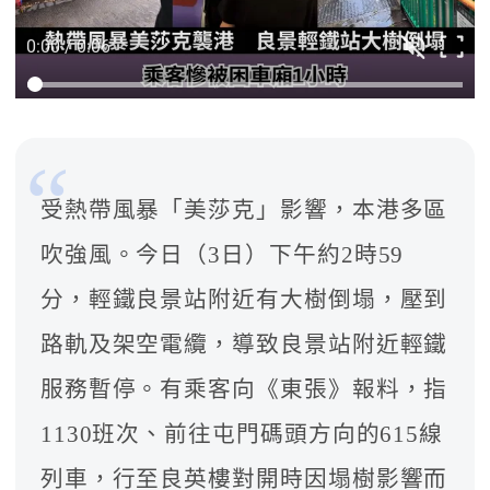
0:00 / 0:06
受熱帶風暴「美莎克」影響，本港多區
吹強風。今日（3日）下午約2時59
分，輕鐵良景站附近有大樹倒塌，壓到
路軌及架空電纜，導致良景站附近輕鐵
服務暫停。有乘客向《東張》報料，指
1130班次、前往屯門碼頭方向的615線
列車，行至良英樓對開時因塌樹影響而