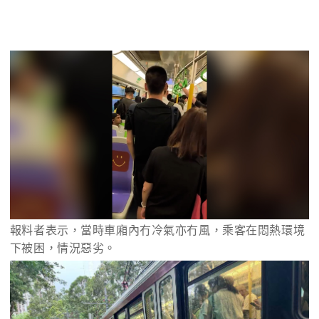
報料者表示，當時車廂內冇冷氣亦冇風，乘客在悶熱環境
下被困，情況惡劣。