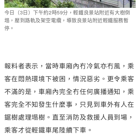
今日（3日）下午約2時59分，輕鐵良景站附近有大樹倒
塌，壓到路軌及架空電纜，導致良景站附近輕鐵服務暫
停。
報料者表示，當時車廂內冇冷氣亦冇風，乘
客在悶熱環境下被困，情況惡劣。更令乘客
不滿的是，車廂內完全冇任何廣播通知，乘
客完全不知發生什麼事，只見到車外有人在
鋸樹處理塌樹。直至消防及救援人員到場，
乘客才從輕鐵車尾陸續下車。