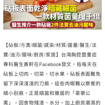
【砧板/污漬/細菌/感染/材質/菌量/醫生/法
寶/油污/腥味/廚房/家居】台灣胸腔暨重症
專科醫生黃軒在Facebook發文，指每天在
砧板上切肉、切菜、切水果，砧板表面難免
留下深深淺淺的刀痕，這些肉眼難以察覺的
細小刮痕，正是細菌和黴菌的「豪華公
寓」，因食物殘渣、水分，加上廚房潮濕的