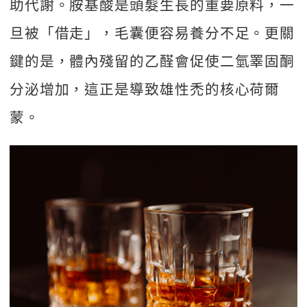
助代謝。胺基酸是頭髮生長的重要原料，一
旦被「借走」，毛囊便容易養分不足。更關
鍵的是，體內殘留的乙醛會促使二氫睪固酮
分泌增加，這正是導致雄性禿的核心荷爾
蒙。