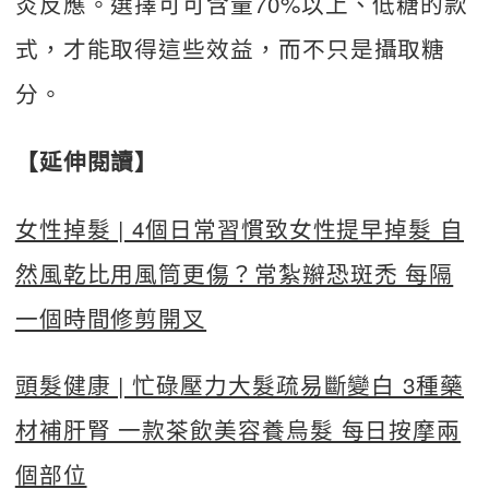
炎反應。選擇可可含量70%以上、低糖的款
式，才能取得這些效益，而不只是攝取糖
分。
【延伸閱讀】
女性掉髮 | 4個日常習慣致女性提早掉髮 自
然風乾比用風筒更傷？常紮辮恐斑禿 每隔
一個時間修剪開叉
頭髮健康 | 忙碌壓力大髮疏易斷變白 3種藥
材補肝腎 一款茶飲美容養烏髮 每日按摩兩
個部位