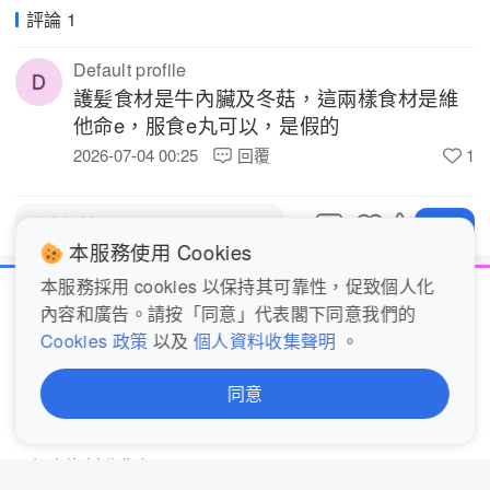
評論 1
Default profile
護髪食材是牛內臟及冬菇，這兩樣食材是維
他命e，服食e丸可以，是假的 
2026-07-04 00:25
回覆
1
1
發表評論...
分享
本服務使用 Cookies
本服務採用 cookies 以保持其可靠性，促致個人化
內容和廣告。請按「同意」代表閣下同意我們的
關於我們
聯絡我們
Cookies 政策
以及
個人資料收集聲明
。
服務條款
Cookie政策
同意
完整私隱聲明 (歐盟)
私隱聲明概覽 (歐盟)
個人資料收集聲明