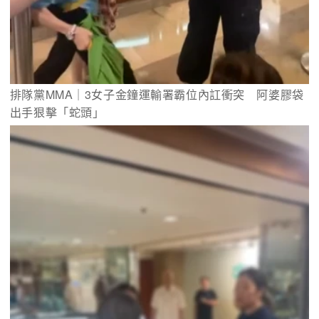
排隊黨MMA｜3女子金鐘運輸署霸位內訌衝突　阿婆膠袋
出手狠擊「蛇頭」