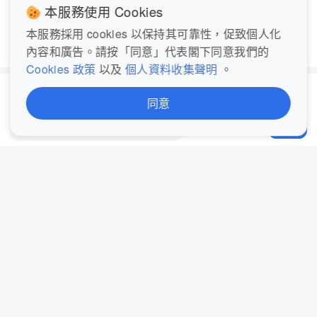
# 電子排隊
# 排隊
# 突發消息
本服務使用 Cookies
本服務採用 cookies 以保持其可靠性，促致個人化
在Google追蹤我們
內容和廣告。請按「同意」代表閣下同意我們的
Cookies 政策
以及
個人資料收集聲明
。
評論 2
同意
阿Lam
2
發表評論...
分享
阿婆一定惡過後生女 
2025-07-06 12:23
回覆
Default_N8M7L4
唉'排隊黨太離譜，最好網上登記最好。 
2025-07-06 10:35
回覆