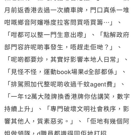
月前返香港去過一次續車牌，門口真係一堆
咁嘅鄉音阿嬸喺度拉客問買唔買籌⋯」、
「咁都可以整一門生意出嚟」、「點解政府
部門容許呢啲事發生，唔趕走佢哋？」、
「呢啲都要炒，其實好影響本地人日常」、
「見怪不怪，運動book場果d全部都係」、
「排駕照加代整呢啲收過千蚊agent費」、
「一年12萬大陸牌換香港牌你估講笑，數字
持續上升」、「專門破壞文明社會秩序，影
響其他人，質素惡劣。」、「佢地有幾個阿
姐做領隊，d職員都識得同佢地打招