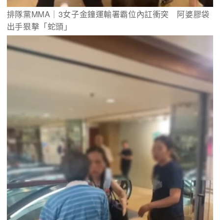
排隊黨MMA｜3女子金鐘運輸署霸位內訌衝突　阿婆膠袋
出手狠擊「蛇頭」