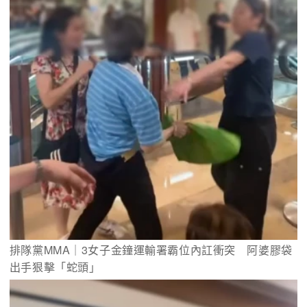
排隊黨MMA｜3女子金鐘運輸署霸位內訌衝突　阿婆膠袋
出手狠擊「蛇頭」