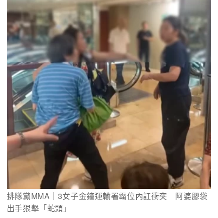
排隊黨MMA｜3女子金鐘運輸署霸位內訌衝突　阿婆膠袋
出手狠擊「蛇頭」