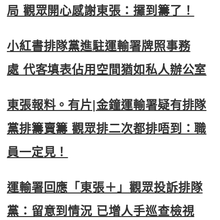
局 觀眾開心感謝東張：攞到籌了！
小紅書排隊黨進駐運輸署牌照事務
處 代客填表佔用空間猶如私人辦公室
東張報料。有片|金鐘運輸署疑有排隊
黨排籌賣籌 觀眾排二次都排唔到：職
員一定見！
運輸署回應「東張＋」觀眾投訴排隊
黨：留意到情況 已增人手巡查檢視