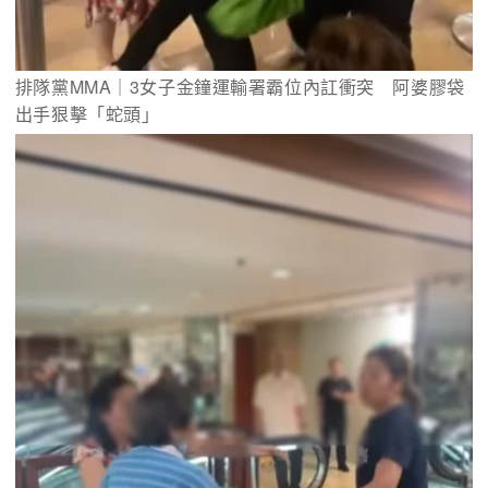
排隊黨MMA｜3女子金鐘運輸署霸位內訌衝突　阿婆膠袋
出手狠擊「蛇頭」