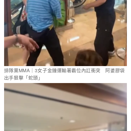
排隊黨MMA｜3女子金鐘運輸署霸位內訌衝突　阿婆膠袋
出手狠擊「蛇頭」