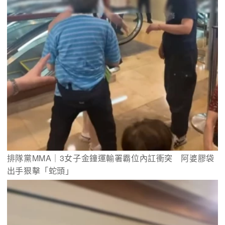
排隊黨MMA｜3女子金鐘運輸署霸位內訌衝突　阿婆膠袋
出手狠擊「蛇頭」