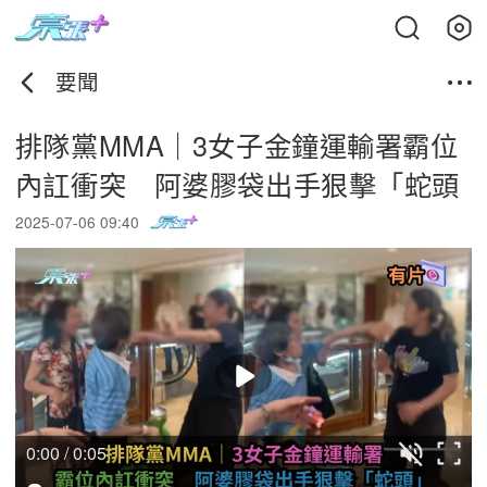
要聞
排隊黨MMA｜3女子金鐘運輸署霸位
內訌衝突 阿婆膠袋出手狠擊「蛇頭
2025-07-06 09:40
0:00 / 0:05