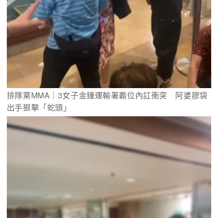
排隊黨MMA｜3女子金鐘運輸署霸位內訌衝突　阿婆膠袋
出手狠擊「蛇頭」