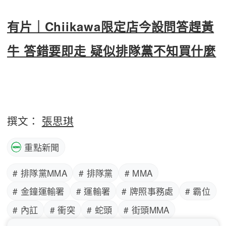
有片｜Chiikawa限定店今設問答趕黃
牛 答錯要即走 疑似排隊黨不知買什麼
撰文：
張思琪
重點新聞
# 排隊黨MMA
# 排隊黨
# MMA
# 金鐘運輸署
# 運輸署
# 牌照事務處
# 霸位
# 內訌
# 衝突
# 蛇頭
# 街頭MMA