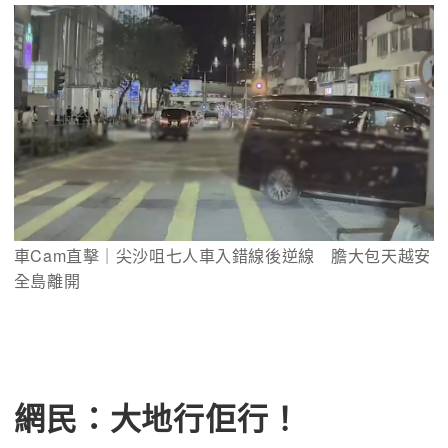
車Cam直擊｜尖沙咀七人車入錯線後逆線　膽大包天越安
全島離開
網民：大地行佢行！