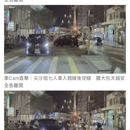
車Cam直擊｜尖沙咀七人車入錯線後逆線　膽大包天越安
全島離開