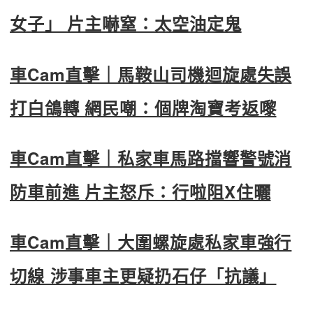
女子」 片主嚇窒：太空油定鬼
車Cam直擊｜馬鞍山司機迴旋處失誤
打白鴿轉 網民嘲：個牌淘寶考返嚟
車Cam直擊｜私家車馬路擋響警號消
防車前進 片主怒斥：行啦阻X住曬
車Cam直擊｜大圍螺旋處私家車強行
切線 涉事車主更疑扔石仔「抗議」