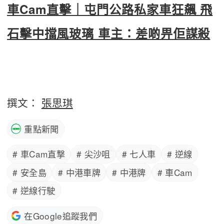
車Cam直擊｜屯門公路私家車狂飆 飛
石擊中擋風玻璃 車主：差啲畀佢謀殺
撰文：
張思琪
重點新聞
# 車Cam直撃
# 尖沙咀
# 七人車
# 逆線
# 安全島
# 中港車牌
# 中港牌
# 車Cam
# 逆線行駛
在Google追蹤我們