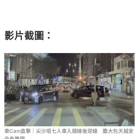
影片截圖：
車Cam直擊｜尖沙咀七人車入錯線後逆線　膽大包天越安
全島離開