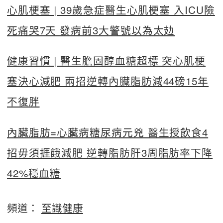
心肌梗塞 | 39歲急症醫生心肌梗塞 入ICU險
死痛哭7天 發病前3大警號以為太攰
健康習慣 | 醫生膽固醇血糖超標 突心肌梗
塞決心減肥 兩招逆轉內臟脂肪減44磅15年
不復胖
內臟脂肪=心臟病糖尿病元兇 醫生授飲食4
招毋須捱餓減肥 逆轉脂肪肝3周脂肪率下降
42%穩血糖
頻道：
至識健康